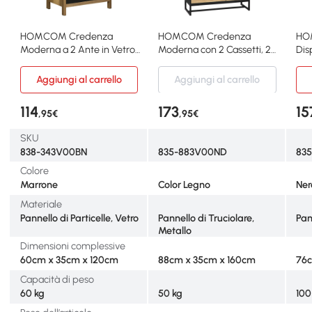
HOMCOM Credenza
HOMCOM Credenza
HO
Moderna a 2 Ante in Vetro
Moderna con 2 Cassetti, 2
Dis
60x35x120cm Marrone
Ripiani e Armadietto
col
Aggiungi al carrello
Aggiungi al carrello
114
173
15
,95€
,95€
SKU
838-343V00BN
835-883V00ND
83
Colore
Marrone
Color Legno
Ner
Materiale
Pannello di Particelle, Vetro
Pannello di Truciolare,
Pan
Metallo
Dimensioni complessive
60cm x 35cm x 120cm
88cm x 35cm x 160cm
76c
Capacità di peso
60 kg
50 kg
100