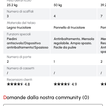
Peso dell’articolo
25.2 kg
50 kg
39.
Numero di scaffali
3
4
7
Materiale del telaio
Legno truciolare
Pannello di truciolare
Pan
Funzioni speciali
Piedini
Antiribaltamento, Mensola
Men
antiscivolo/Dispositivo
regolabile, Ampio spazio,
Res
antiribaltamento/Spazioso
Facile da pulire
Ant
spa
Numero di porte
2
1
2
Numero di cassetti
/
/
/
Recensioni clienti
4.8
4.9
Domande dalla nostra community (
0
)