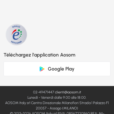
Téléchargez l'application Aosom
Google Play
02-49471447
clienti@aosom.it
Lunedì - Venerdì dalle 9:00 alle 18:00.
AOSOM Italy srl Centro Direzionale Milanofiori Strada 1 Palazzo F1
20057 - Assago (MILANO)
© 2013-2026 AOSOM Italy srl PIVA: 08567220960 REA: MI-