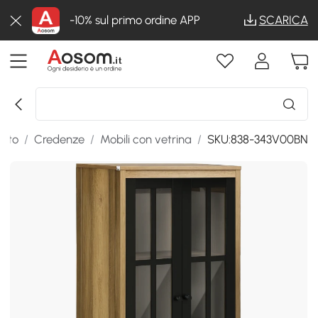
-10% sul primo ordine APP
SCARICA
otto
/
Credenze
/
Mobili con vetrina
/
SKU:838-343V00BN