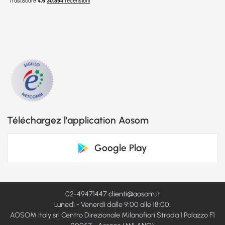
Téléchargez l'application Aosom
Google Play
02-49471447
clienti@aosom.it
Lunedì - Venerdì dalle 9:00 alle 18:00.
AOSOM Italy srl Centro Direzionale Milanofiori Strada 1 Palazzo F1