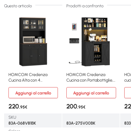
Questo articolo
Prodotti a confronto
HOMCOM Credenza
HOMCOM Credenza
HO
Cucina Alta con 4
Cucina con Portabottiglie,
cuc
Armadietti e 2 Cassetti
Prese e Luci LED Nero
Ner
Nero
Aggiungi al carrello
Aggiungi al carrello
220
200
2
,95€
,95€
SKU
83A-068V81BK
83A-275V00BK
833