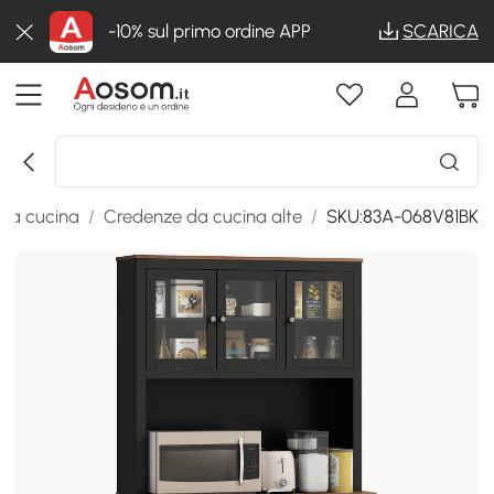
-10% sul primo ordine APP
SCARICA
 da cucina
/
Credenze da cucina alte
/
SKU:83A-068V81BK