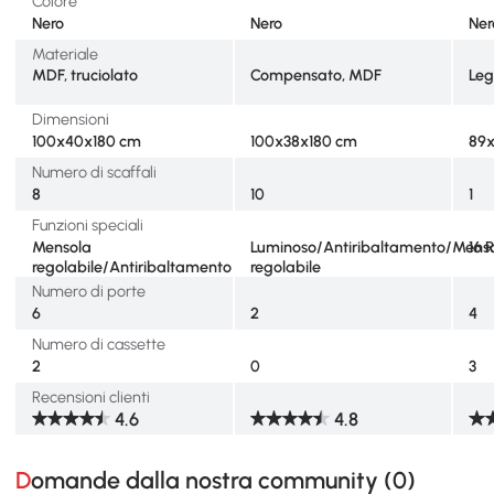
Colore
Nero
Nero
Ner
Materiale
MDF, truciolato
Compensato, MDF
Le
Dimensioni
100x40x180 cm
100x38x180 cm
89x
Numero di scaffali
8
10
1
Funzioni speciali
Mensola
Luminoso/Antiribaltamento/Mens
16 
regolabile/Antiribaltamento
regolabile
Numero di porte
6
2
4
Numero di cassette
2
0
3
Recensioni clienti
4.6
4.8
Domande dalla nostra community (
0
)