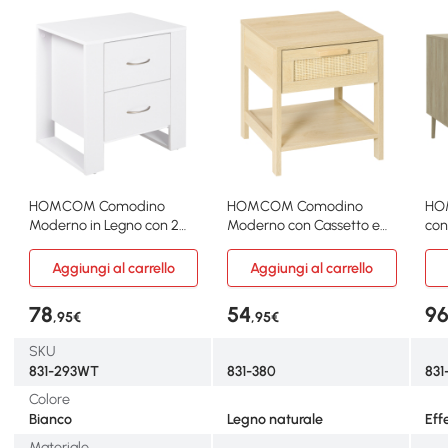
HOMCOM Comodino
HOMCOM Comodino
HO
Moderno in Legno con 2
Moderno con Cassetto e
con
Cassetti Bianco
Ripiano Inferiore in MDF
Rat
Aggiungi al carrello
Aggiungi al carrello
78
54
9
,95€
,95€
SKU
831-293WT
831-380
83
Colore
Bianco
Legno naturale
Eff
Materiale