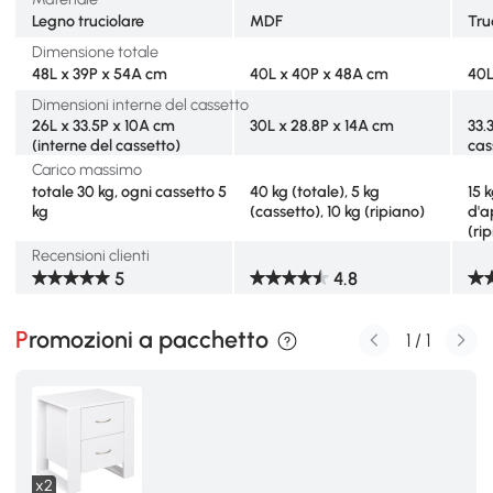
Legno truciolare
MDF
Tru
Dimensione totale
48L x 39P x 54A cm
40L x 40P x 48A cm
40L
Dimensioni interne del cassetto
26L x 33.5P x 10A cm
30L x 28.8P x 14A cm
33.
(interne del cassetto)
cas
Carico massimo
totale 30 kg, ogni cassetto 5
40 kg (totale), 5 kg
15 
kg
(cassetto), 10 kg (ripiano)
d'a
(ri
Recensioni clienti
5
4.8
Promozioni a pacchetto
1
/
1
x2