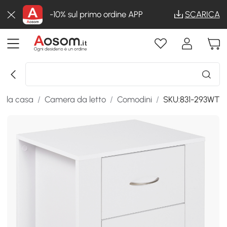
-10% sul primo ordine APP
SCARICA
er la casa
/
Camera da letto
/
Comodini
/
SKU:831-293WT