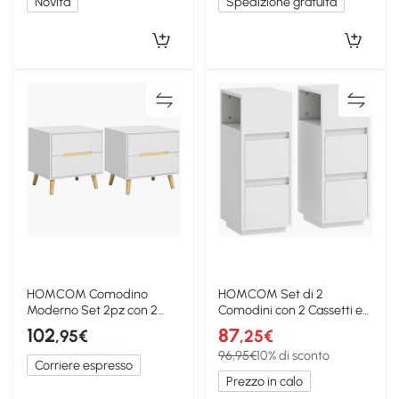
Novità
Spedizione gratuita
HOMCOM Comodino
HOMCOM Set di 2
Moderno Set 2pz con 2
Comodini con 2 Cassetti e
Cassetti 50x40x50.5 cm
Ripiano Aperto Bianco
102
87
,95€
,25€
Bianco
96,95€
10% di sconto
Corriere espresso
Prezzo in calo