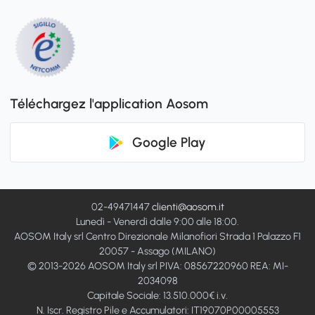
Téléchargez l'application Aosom
Google Play
02-49471447
clienti@aosom.it
Lunedì - Venerdì dalle 9:00 alle 18:00.
AOSOM Italy srl Centro Direzionale Milanofiori Strada 1 Palazzo F1
20057 - Assago (MILANO)
© 2013-2026 AOSOM Italy srl PIVA: 08567220960 REA: MI-
2034098
Capitale Sociale: 13.510.000€ i.v.
N. Iscr. Registro Pile e Accumulatori: IT19070P00005553