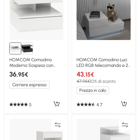
HOMCOM Comodino
HOMCOM Comodino Luci
Moderno Sospeso con
LED RGB telecomando e 2
Cassetto 35x32x22.5cm
Cassetti 70x37x38cm
36
43
,95€
,15€
Bianco
47,95€
10% di sconto
Corriere espresso
Prezzo in calo
5
4.7