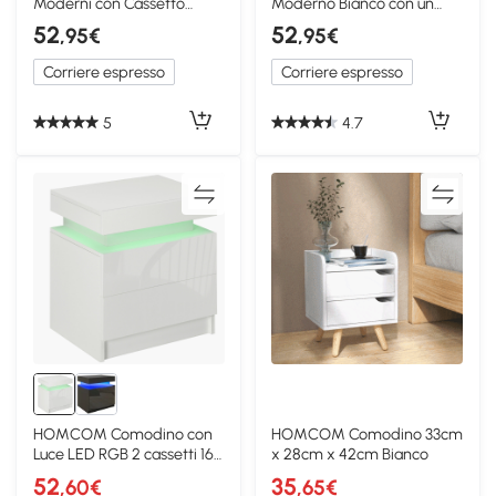
Moderni con Cassetto
Moderno Bianco con un
Ripiano Aperto Bianco
Cassetto e 2 Ripiani
52
52
,95€
,95€
Corriere espresso
Corriere espresso
5
4.7
HOMCOM Comodino con
HOMCOM Comodino 33cm
Luce LED RGB 2 cassetti 16
x 28cm x 42cm Bianco
colori 45x35x52 cm
52
35
,60€
,65€