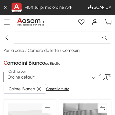
-10% sul primo ordine APP
SCARICA
Per la casa
/
Camera da letto
/
Comodini
Comodini Bianco
66 Risultati
Ordina per
Ordine default
Colore: Bianco
Cancella tutto