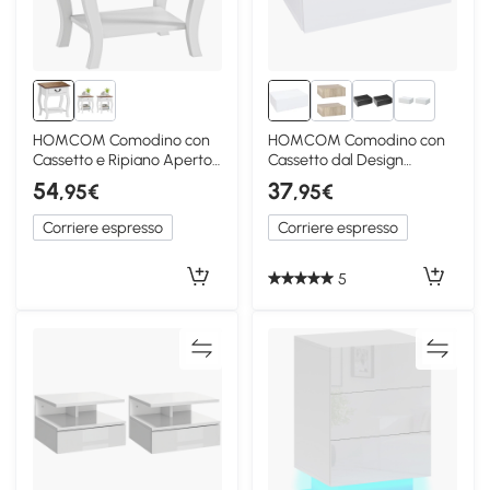
1+
HOMCOM Comodino con
HOMCOM Comodino con
Cassetto e Ripiano Aperto
Cassetto dal Design
Bianco e Rovere
Sospeso in Legno Bianco
54
37
,95€
,95€
Corriere espresso
Corriere espresso
5