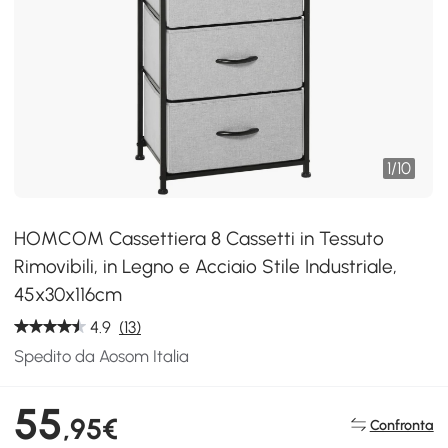
1
/
10
HOMCOM Cassettiera 8 Cassetti in Tessuto
Rimovibili, in Legno e Acciaio Stile Industriale,
45x30x116cm
4.9
(13)
Spedito da Aosom Italia
55
,95€
Confronta