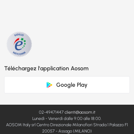
Téléchargez l'application Aosom
Google Play
02-49471447
clienti@aosom.it
Lunedì - Venerdì dalle 9:00 alle 18:00.
AOSOM Italy srl Centro Direzionale Milanofiori Strada 1 Palazzo F1
20057 - Assago (MILANO)