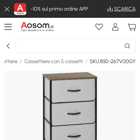
-10% sul primo ordine APP
SCARICA
settiere
/
Cassettiere con 5 cassetti
/
SKU:850-267V00GY