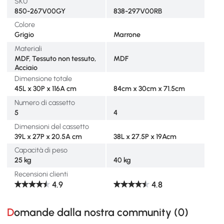
SKU
850-267V00GY
838-297V00RB
Colore
Grigio
Marrone
Materiali
MDF, Tessuto non tessuto,
MDF
Acciaio
Dimensione totale
45L x 30P x 116A cm
84cm x 30cm x 71.5cm
Numero di cassetto
5
4
Dimensioni del cassetto
39L x 27P x 20.5A cm
38L x 27.5P x 19Acm
Capacità di peso
25 kg
40 kg
Recensioni clienti
4.9
4.8
Domande dalla nostra community (
0
)