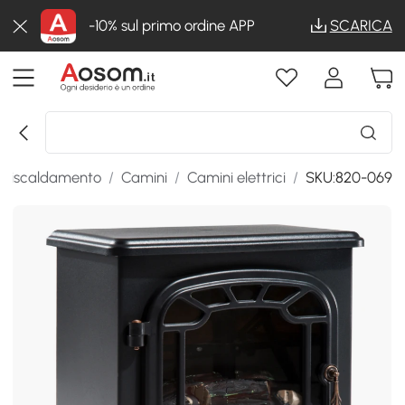
-10% sul primo ordine APP
SCARICA
i riscaldamento
/
Camini
/
Camini elettrici
/
SKU:820-069