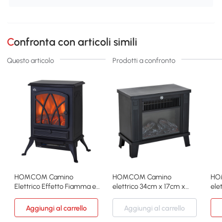
Confronta con articoli simili
Questo articolo
Prodotti a confronto
HOMCOM Camino
HOMCOM Camino
HO
Elettrico Effetto Fiamma e
elettrico 34cm x 17cm x
ele
Termostato 1000-2000W
31cm Nero
59.
Aggiungi al carrello
Aggiungi al carrello