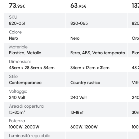
73
63
13
,95€
,95€
SKU
820-051
820-065
82
Colore
Nero
Nero
Or
Materiale
Plastica, Metallo
Ferro, ABS, Vetro temperato
Pla
Dimensioni
45cm x 28.5cm x 54cm
34cm x 17cm x 31cm
48.
Stile
Contemporaneo
Country rustico
Vit
Voltaggio
240 Volt
240 Volt
240
Area di copertura
15-30m²
13-18㎡
30
Potenza
1000W, 2000W
600W, 1200W
10
Luminosità regolabile