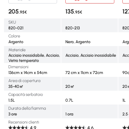
205
135
12
,95€
,95€
SKU
820-021
820-213
82
Colore
Argento
Nero, Argento
Arg
Materiale
Acciaio inossidabile, Acciaio,
Acciaio, Acciaio inossidabile
Acc
Vetro temperato
Dimensioni
136cm x 14cm x 54cm
72 cm x 11cm x 72cm
90c
Area di copertura
35-40㎡
20㎡
20
Capacità serbatoio
1.5L
0.7L
1L
Durata della fiamma
3 ore
1 ora
2.5
Recensioni clienti
4.9
4.6