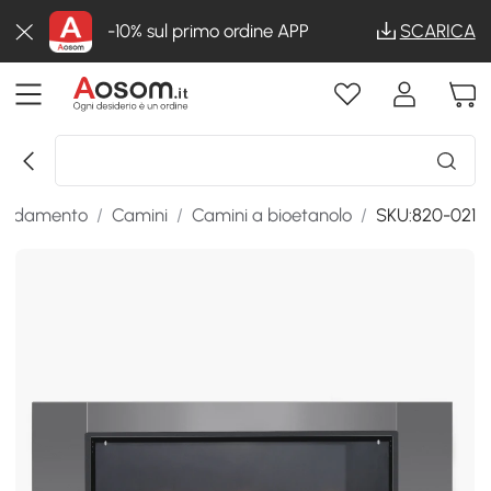
-10% sul primo ordine APP
SCARICA
scaldamento
/
Camini
/
Camini a bioetanolo
/
SKU:820-021