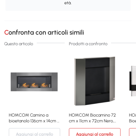
età.
Confronta con articoli simili
Questo articolo
Prodotti a confronto
HOMCOM Camino a
HOMCOM Biocamino 72
HO
bioetanolo 136cm x 14cm x
cm x 11cm x 72cm Nero,
Bio
54cm Argento
Argento
Com
1L
Aggiungi al carrello
Aggiungi al carrello