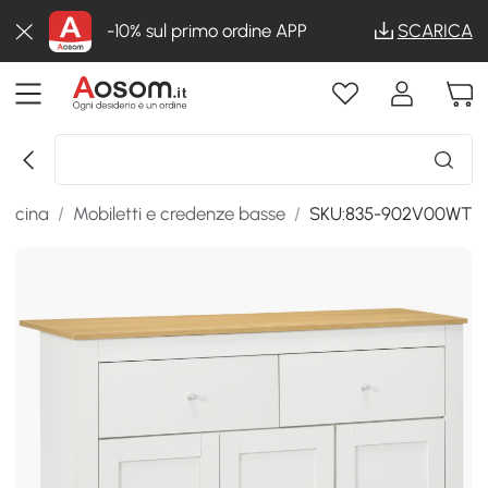
-10% sul primo ordine APP
SCARICA
cucina
/
Mobiletti e credenze basse
/
SKU:835-902V00WT