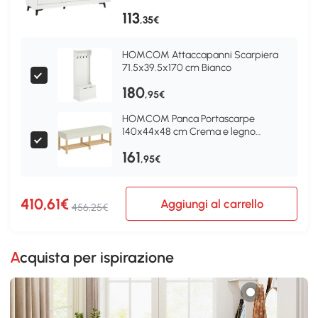
113
,35€
HOMCOM Attaccapanni Scarpiera
71.5x39.5x170 cm Bianco
180
,95€
HOMCOM Panca Portascarpe
140x44x48 cm Crema e legno
naturale
161
,95€
410,61€
Aggiungi al carrello
456,25€
Acquista per ispirazione