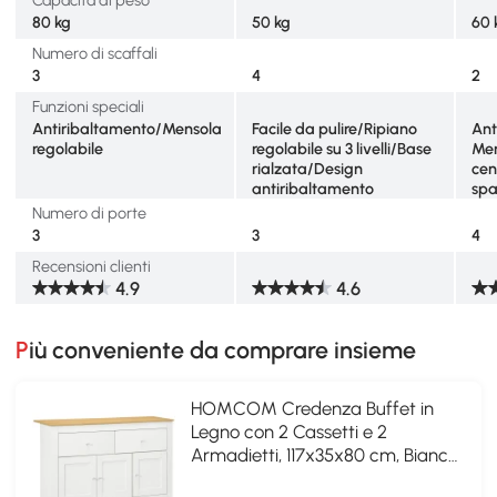
Capacità di peso
80 kg
50 kg
60 
Numero di scaffali
3
4
2
Funzioni speciali
Antiribaltamento/Mensola
Facile da pulire/Ripiano
Ant
regolabile
regolabile su 3 livelli/Base
Men
rialzata/Design
cen
antiribaltamento
spa
Numero di porte
3
3
4
Recensioni clienti
4.9
4.6
Più conveniente da comprare insieme
HOMCOM Credenza Buffet in
Legno con 2 Cassetti e 2
Armadietti, 117x35x80 cm, Bianco
e color Legno