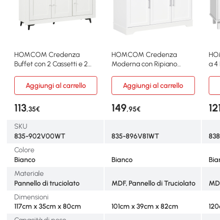
HOMCOM Credenza
HOMCOM Credenza
HO
Buffet con 2 Cassetti e 2
Moderna con Ripiano
a 4
Armadietti Bianco Legno
Regolabile 3 Cassetti 3
Cuc
Ante
Aggiungi al carrello
Aggiungi al carrello
113
149
12
,35€
,95€
SKU
835-902V00WT
835-896V81WT
83
Colore
Bianco
Bianco
Bia
Materiale
Pannello di truciolato
MDF, Pannello di Truciolato
MD
Dimensioni
117cm x 35cm x 80cm
101cm x 39cm x 82cm
120