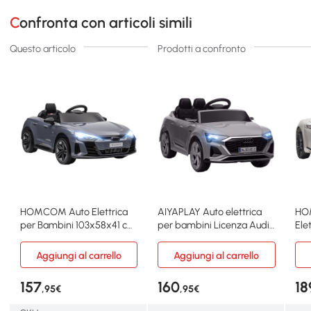
Confronta con articoli simili
Questo articolo
Prodotti a confronto
HOMCOM Auto Elettrica
AIYAPLAY Auto elettrica
HO
per Bambini 103x58x41 cm
per bambini Licenza Audi
Ele
Grigio
Grigio
Ann
Aggiungi al carrello
Aggiungi al carrello
157
160
18
,95€
,95€