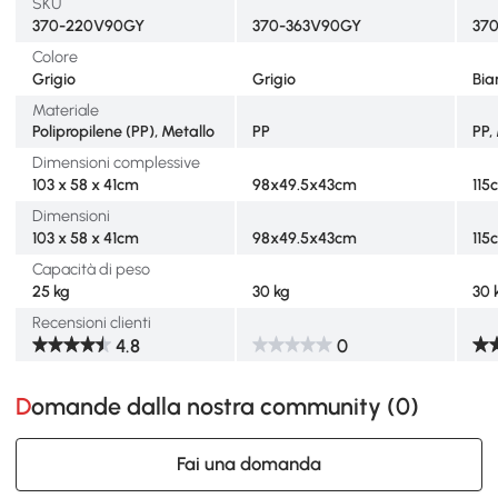
SKU
370-220V90GY
370-363V90GY
37
Colore
Grigio
Grigio
Bia
Materiale
Polipropilene (PP), Metallo
PP
PP,
Dimensioni complessive
103 x 58 x 41cm
98x49.5x43cm
115
Dimensioni
103 x 58 x 41cm
98x49.5x43cm
115
Capacità di peso
25 kg
30 kg
30 
Recensioni clienti
4.8
0
Domande dalla nostra community (
0
)
Fai una domanda