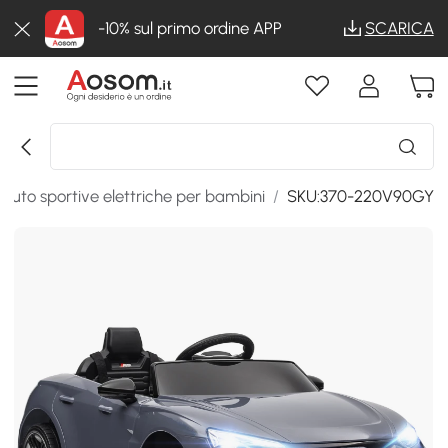
-10% sul primo ordine APP
SCARICA
Auto sportive elettriche per bambini
/
SKU:370-220V90GY