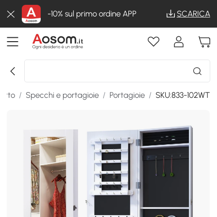
-10% sul primo ordine APP
SCARICA
etto
/
Specchi e portagioie
/
Portagioie
/
SKU:833-102WT