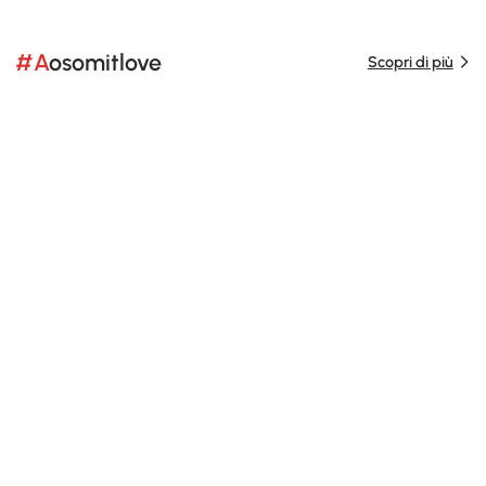
#Aosomitlove
Scopri di più