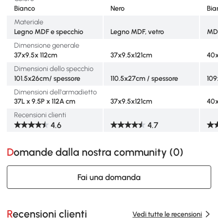
Bianco
Nero
Bia
Materiale
Legno MDF e specchio
Legno MDF, vetro
MD
Dimensione generale
37x9.5x 112cm
37x9.5x121cm
40
Dimensioni dello specchio
101.5x26cm/ spessore
110.5x27cm / spessore
109
Dimensioni dell'armadietto
37L x 9.5P x 112A cm
37x9.5x121cm
40
Recensioni clienti
4.6
4.7
Domande dalla nostra community (
0
)
Fai una domanda
Recensioni clienti
Vedi tutte le recensioni