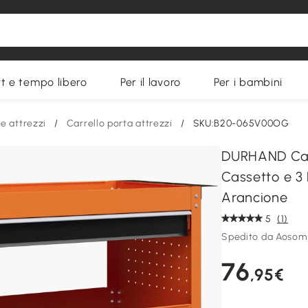
t e tempo libero
Per il lavoro
Per i bambini
e attrezzi
/
Carrello porta attrezzi
/
SKU:B20-065V00OG
DURHAND Carr
Cassetto e 3 
Arancione
5
(1)
Spedito da Aosom 
76
,95€