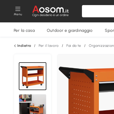
Menu
Per la casa
Outdoor e giardinaggio
Spor
Indietro
/
Per il lavoro
/
Fai da te
/
Organizzazion