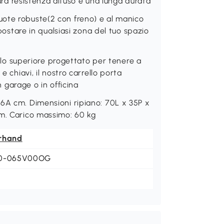
cura resistenza all'uso e una lunga durata
ote robuste(2 con freno) e al manico
spostare in qualsiasi zona del tuo spazio
 superiore progettato per tenere a
e chiavi, il nostro carrello porta
in garage o in officina
6A cm. Dimensioni ripiano: 70L x 35P x
cm. Carico massimo: 60 kg
rhand
0-065V00OG