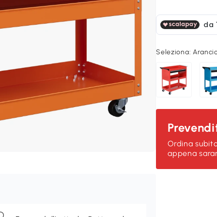
Seleziona:
Aranci
Prevendi
Ordina subito
appena saran