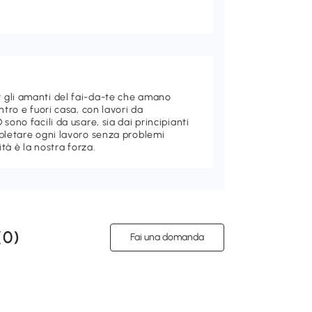
 gli amanti del fai-da-te che amano
ntro e fuori casa, con lavori da
sono facili da usare, sia dai principianti
mpletare ogni lavoro senza problemi
ità è la nostra forza.
(
0
)
Fai una domanda