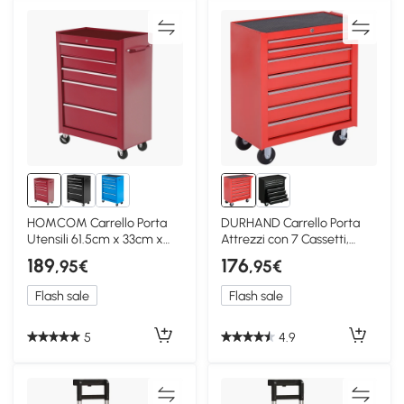
HOMCOM Carrello Porta
DURHAND Carrello Porta
Utensili 61.5cm x 33cm x
Attrezzi con 7 Cassetti,
82.5cm rosso
Ruote, Rosso
189
176
,95€
,95€
Flash sale
Flash sale
5
4.9