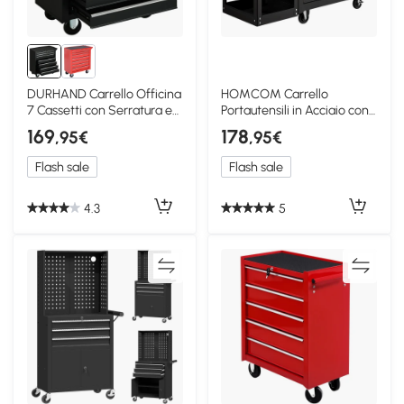
DURHAND Carrello Officina
HOMCOM Carrello
7 Cassetti con Serratura e
Portautensili in Acciaio con
Ruote Nero
7 Cassetti, Nero
169
178
,95€
,95€
Flash sale
Flash sale
4.3
5