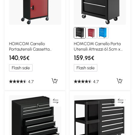
HOMCOM Carrello
HOMCOM Carrello Porta
Portautensili Cassetta
Utensili Attrezzi 61.5cm x
Rimovibile e Armadietto
33cm x 82.5cm Nero
140
159
,95€
,95€
Flash sale
Flash sale
4.7
4.7