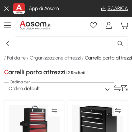
App di Aosom
SCARICA
ro
/
Fai da te
/
Organizzazione attrezzi
/
Carrello porta attrezz
Carrelli porta attrezzi
42 Risultati
Ordina per
Ordine default