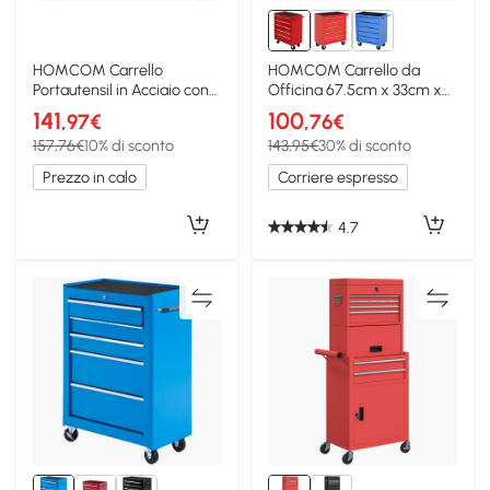
HOMCOM Carrello
HOMCOM Carrello da
Portautensil in Acciaio con
Officina 67.5cm x 33cm x
Piano di Lavoro, Nero
77cm Rosso
141
100
,97€
,76€
157,76€
10% di sconto
143,95€
30% di sconto
Prezzo in calo
Corriere espresso
4.7