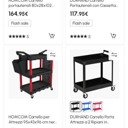
HOMCOM Carrello
DURHAND Carrello
portautensili 80x28x102
Portautensili con Cassetta
cm nero e rosso
Rimovibile e Armadio
164
117
,95€
,95€
Flash sale
Flash sale
5
5
HOMCOM Carrello per
DURHAND Carrello Porta
Attrezzi 95x43x96 cm nero
Attrezzi a 2 Ripiani in
e rosso
Acciaio