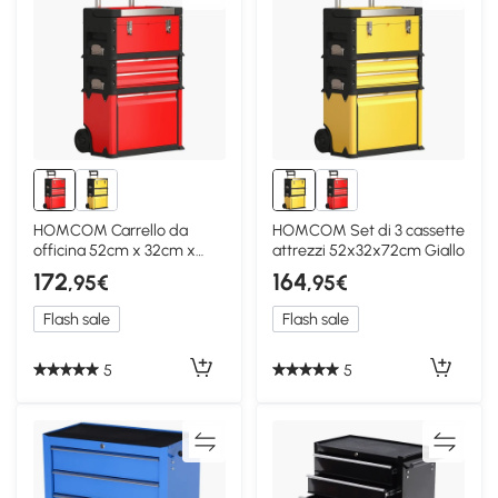
HOMCOM Carrello da
HOMCOM Set di 3 cassette
officina 52cm x 32cm x
attrezzi 52x32x72cm Giallo
72cm Rosso
172
164
,95€
,95€
Flash sale
Flash sale
5
5