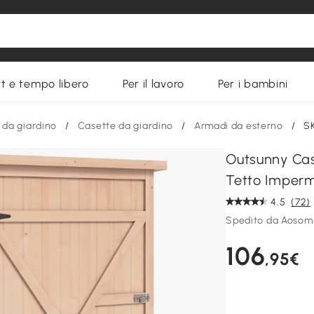
t e tempo libero
Per il lavoro
Per i bambini
 da giardino
/
Casette da giardino
/
Armadi da esterno
/
S
Outsunny Cas
Tetto Imperm
4.5
(72)
Spedito da Aosom 
106
,95€