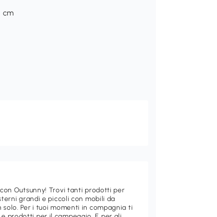
A cm
 con Outsunny! Trovi tanti prodotti per
sterni grandi e piccoli con mobili da
 solo. Per i tuoi momenti in compagnia ti
 prodotti per il campeggio. E per gli