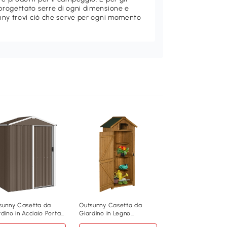
rogettato serre di ogni dimensione e
nny trovi ciò che serve per ogni momento
Outsunny Casetta 
Giardino in Metallo
Scorrevole Marron
Aggiungi al carre
143
,95€
84H-456V00BN
sunny Casetta da
Outsunny Casetta da
dino in Acciaio Porta
Giardino in Legno
Marrone
rrevole Marrone
Impermeabile con 3