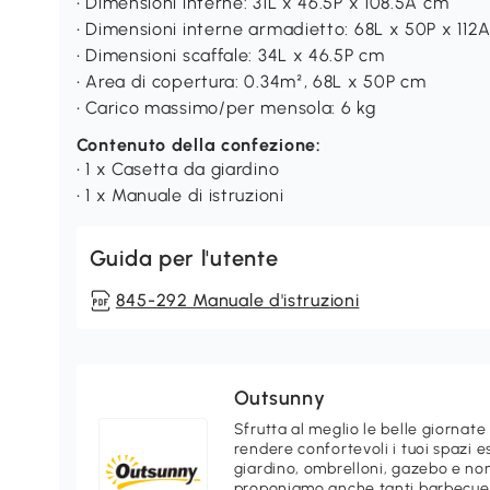
• Dimensioni interne: 31L x 46.5P x 108.5A cm
• Dimensioni interne armadietto: 68L x 50P x 112
• Dimensioni scaffale: 34L x 46.5P cm
• Area di copertura: 0.34m², 68L x 50P cm
• Carico massimo/per mensola: 6 kg
Contenuto della confezione:
• 1 x Casetta da giardino
• 1 x Manuale di istruzioni
Guida per l'utente
845-292 Manuale d'istruzioni
Outsunny
Sfrutta al meglio le belle giornate
rendere confortevoli i tuoi spazi e
giardino, ombrelloni, gazebo e non
proponiamo anche tanti barbecue e