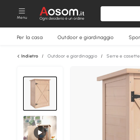
Menu
Per la casa
Outdoor e giardinaggio
Spor
Indietro
/
Outdoor e giardinaggio
/
Serre e casette