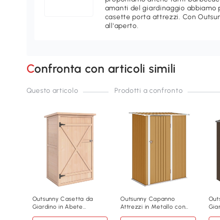
amanti del giardinaggio abbiamo p
casette porta attrezzi. Con Outsu
all'aperto.
Confronta con articoli simili
Questo articolo
Prodotti a confronto
Outsunny Casetta da
Outsunny Capanno
Out
Giardino in Abete
Attrezzi in Metallo con
Giar
75x56x115 cm color Legno
Tetto Inclinato Giallo
Sco