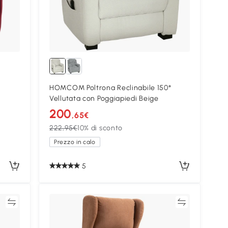
HOMCOM Poltrona Reclinabile 150°
Vellutata con Poggiapiedi Beige
200
,65€
222,95€
10% di sconto
Prezzo in calo
5
ta
Confronta