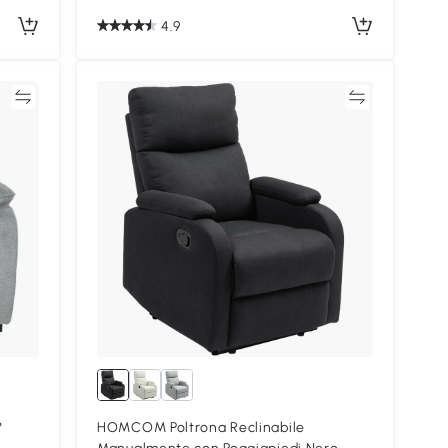
4.9
ta
Confronta
°
HOMCOM Poltrona Reclinabile