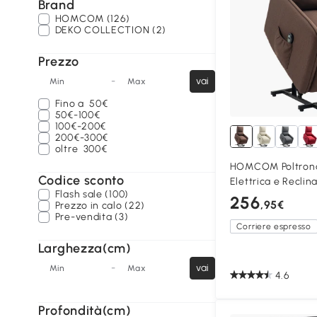
Brand
HOMCOM (126)
DEKO COLLECTION (2)
Prezzo
-
vai
Min
Max
Fino a
50€
50€-100€
100€-200€
200€-300€
oltre
300€
HOMCOM Poltrona
Codice sconto
Elettrica e Reclin
Flash sale (100)
256
,95€
Prezzo in calo (22)
Pre-vendita (3)
Corriere espresso
Larghezza(cm)
-
vai
Min
Max
4.6
Profondità(cm)