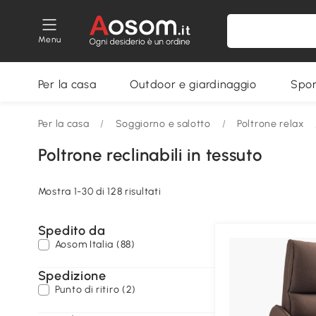
Menu
Per la casa
Outdoor e giardinaggio
Spor
Per la casa
/
Soggiorno e salotto
/
Poltrone relax
Poltrone reclinabili in tessuto
Mostra 1-30 di 128 risultati
Spedito da
Aosom Italia (88)
Spedizione
Punto di ritiro (2)