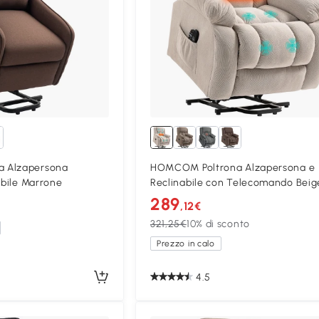
 Alzapersona
HOMCOM Poltrona Alzapersona e
abile Marrone
Reclinabile con Telecomando Beig
289
,12€
321,25€
10% di sconto
Prezzo in calo
4.5