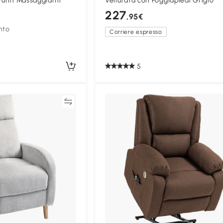
Punti Massaggianti
Vellutata con Poggiapiedi Grigio
227
,95€
nto
Corriere espresso
5
Confronta
Confron