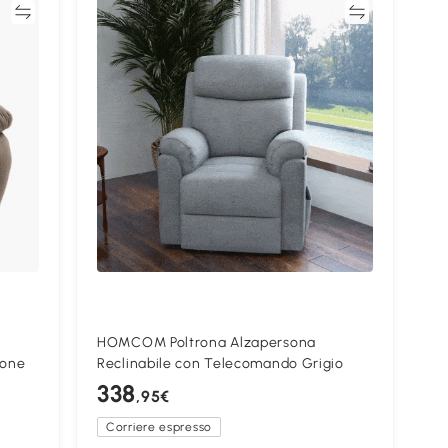
ta
Confronta
HOMCOM Poltrona Alzapersona
rone
Reclinabile con Telecomando Grigio
338
,95€
Corriere espresso