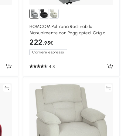
HOMCOM Poltrona Reclinabile
Manualmente con Poggiapiedi Grigio
222
,95€
Corriere espresso
4.8
ta
Confronta