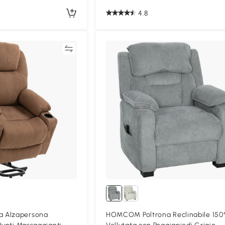
4.8
Confronta
Confron
 Alzapersona
HOMCOM Poltrona Reclinabile 150