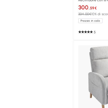
Reclinabile con 8 
300
,59€
334,00€
10% di sco
Prezzo in calo
5