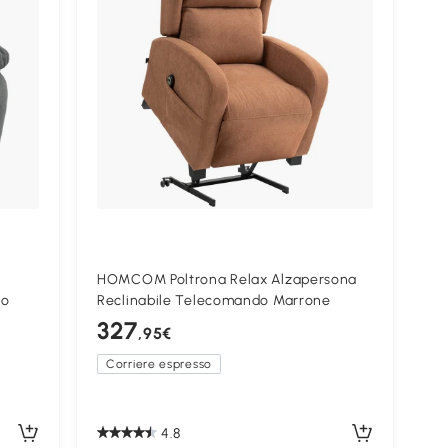
HOMCOM Poltrona Relax Alzapersona
io
Reclinabile Telecomando Marrone
327
,95€
Corriere espresso
4.8