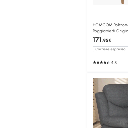
HOMCOM Poltrona 
Poggiapiedi Grigi
171
,95€
Corriere espresso
4.8