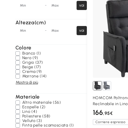
-
vai
Min
Max
Altezza(cm)
-
vai
Min
Max
Colore
Bianco (1)
Nero (9)
Grigio (37)
Beige (17)
Crema (9)
Marrone (14)
Mostra di più
Materiale
HOMCOM Poltrona
Altro materiale (56)
Reclinabile in Lin
Ecopelle (2)
166
Lino (4)
,95€
Poliestere (58)
Velluto (3)
Corriere espresso
Finta pelle scamosciata (1)