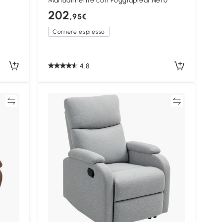
Manualmente con Poggiapiedi Nero
202
,95€
Corriere espresso
4.8
ta
Confronta