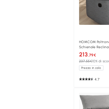
HOMCOM Poltrona 
Schienale Reclina
213
,79€
237,55€
10% di sco
Prezzo in calo
4.7