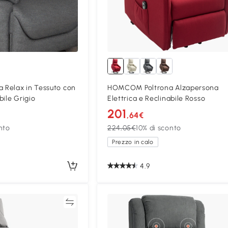
Relax in Tessuto con
HOMCOM Poltrona Alzapersona
bile Grigio
Elettrica e Reclinabile Rosso
201
,64€
nto
224,05€
10% di sconto
Prezzo in calo
4.9
Confronta
Confron