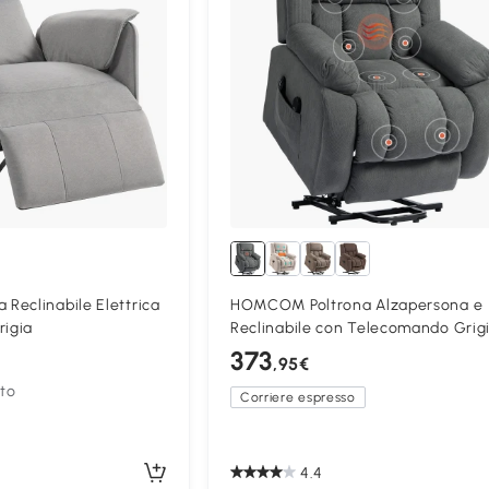
Reclinabile Elettrica
HOMCOM Poltrona Alzapersona e
rigia
Reclinabile con Telecomando Grig
373
,95€
nto
Corriere espresso
4.4