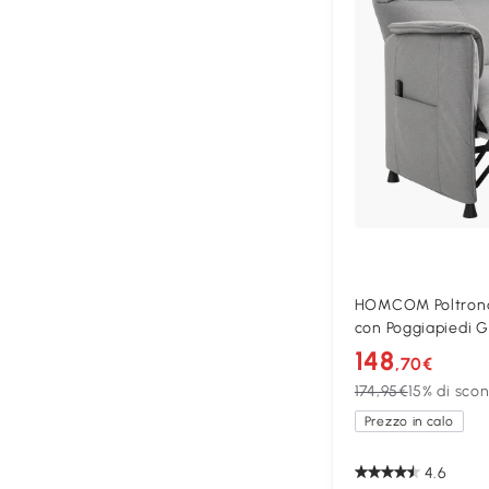
HOMCOM Poltrona 
con Poggiapiedi G
148
,70€
174,95€
15% di sco
Prezzo in calo
4.6