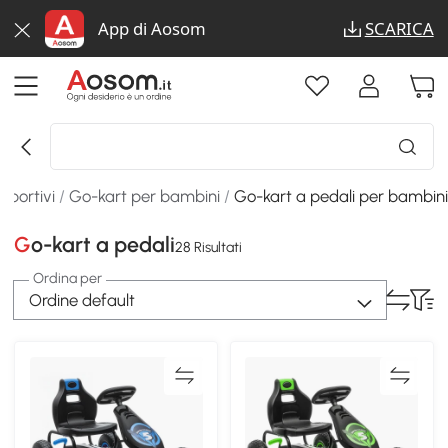
App di Aosom
SCARICA
 sportivi
/
Go-kart per bambini
/
Go-kart a pedali per bambin
Go-kart a pedali
28 Risultati
Ordina per
Ordine default