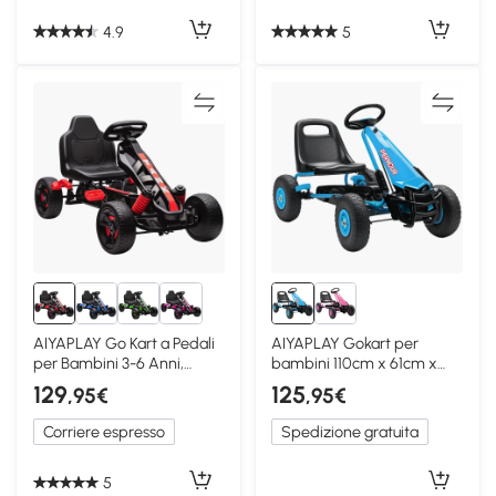
4.9
5
AIYAPLAY Go Kart a Pedali
AIYAPLAY Gokart per
per Bambini 3-6 Anni,
bambini 110cm x 61cm x
Rosso
62cm blu
129
125
,95€
,95€
Corriere espresso
Spedizione gratuita
5