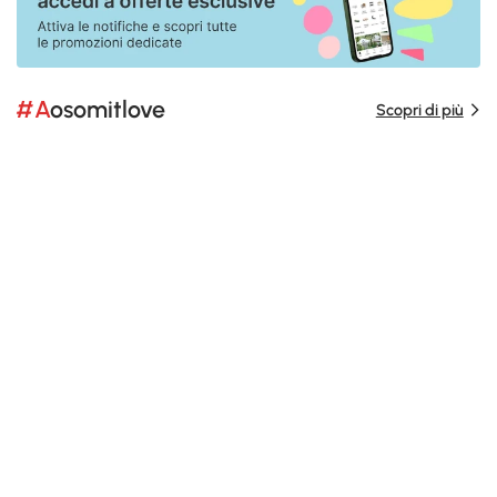
#Aosomitlove
Scopri di più