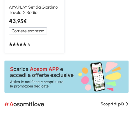
AIYAPLAY Set da Giardino
Tavolo, 2 Sedie,
Ombrellone Bimbi Giallo
43
,95€
Corriere espresso
5
#Aosomitlove
Scopri di più