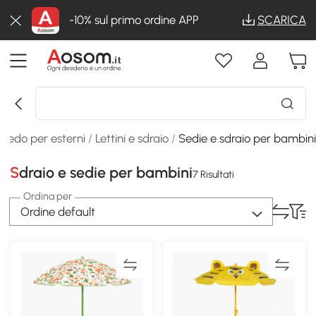
-10% sul primo ordine APP
SCARICA
rredo per esterni
/
Lettini e sdraio
/
Sedie e sdraio per bambin
Sdraio e sedie per bambini
7 Risultati
Ordina per
Ordine default