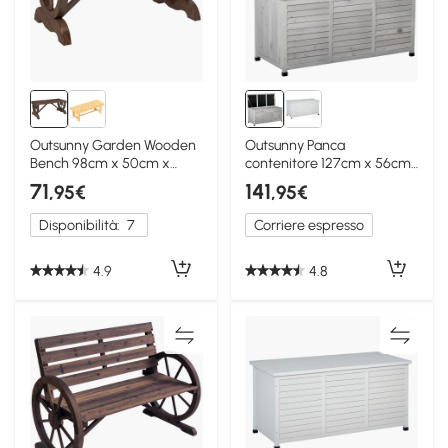
Outsunny Garden Wooden
Outsunny Panca
Bench 98cm x 50cm x
contenitore 127cm x 56cm
39.5cm Marrone
x 60cm Grigio
71
141
,95€
,95€
Disponibilità:
7
Corriere espresso
4.9
4.8