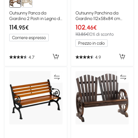
Outsunny Panca da
Outsunny Panchina da
Giardino 2 Posti in Legno di
Giardino 112x58x84 cm
Abete Marrone
legno
114
102
,95€
,46€
113,85€
10% di sconto
Corriere espresso
Prezzo in calo
4.7
4.9