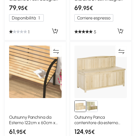
Effetto Legno Grigio
Senza Schienale
79
69
,95€
,95€
Disponibilità:
1
Corriere espresso
1
5
Outsunny Panchina da
Outsunny Panca
Esterno 122cm x 60cm x
contenitore da esterno
83cm Nero, Color legno
115cm x 45cm x 75cm
61
124
,95€
,95€
Naturale