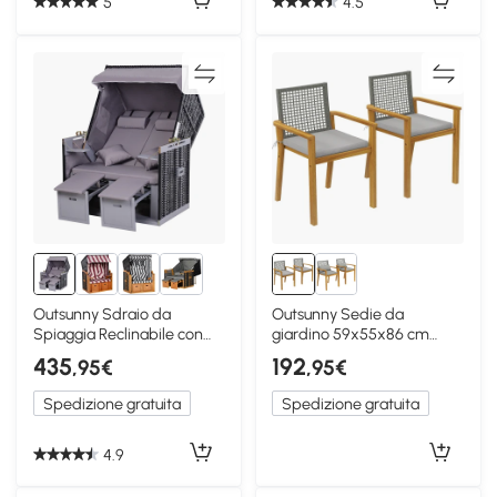
5
4.5
Outsunny Sdraio da
Outsunny Sedie da
Spiaggia Reclinabile con
giardino 59x55x86 cm
Tettuccio e Cassetti, Grigio
Legno naturale
435
192
,95€
,95€
Spedizione gratuita
Spedizione gratuita
4.9