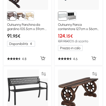
Outsunny Panchina da
Outsunny Panca
giardino 105.5cm x 59cm x
contenitore 127cm x 56cm
75cm Marrone
x 60cm Bianco
91
124
,95€
,15€
137,95€
10% di sconto
Disponibilità:
4
Prezzo in calo
4.8
4.6