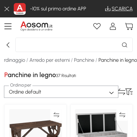
-10% sul primo ordine APP
SCARICA
iardinaggio
/
Arredo per esterni
/
Panchine
/
Panchine in legn
Panchine in legno
37 Risultati
Ordina per
Ordine default