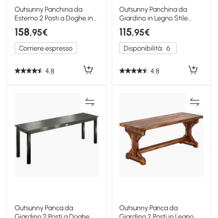
Outsunny Panchina da
Outsunny Panchina da
Esterno 2 Posti a Doghe in
Giardino in Legno Stile
Legno e Alluminio
Country
158
115
,95€
,95€
Corriere espresso
Disponibilità:
6
4.8
4.8
Outsunny Panca da
Outsunny Panca da
Giardino 2 Posti a Doghe
Giardino 2 Posti in Legno