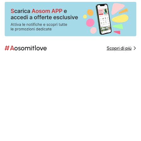
#Aosomitlove
Scopri di più