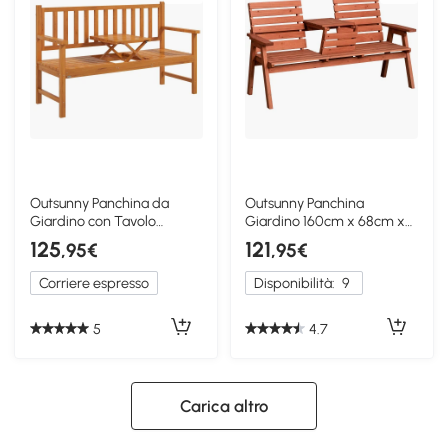
Outsunny Panchina da
Outsunny Panchina
Giardino con Tavolo
Giardino 160cm x 68cm x
Centrale Marrone Chiaro
92cm Legno
125
121
,95€
,95€
Corriere espresso
Disponibilità:
9
5
4.7
Carica altro