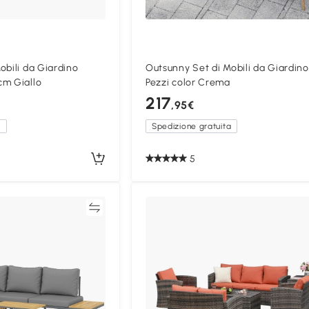
obili da Giardino
Outsunny Set di Mobili da Giardino
cm Giallo
Pezzi color Crema
217
,95€
a
Spedizione gratuita
5
Confronta
Confron