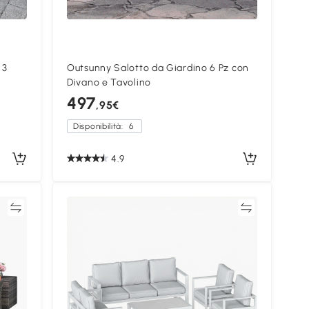
 3
Outsunny Salotto da Giardino 6 Pz con
Divano e Tavolino
497
,95€
Disponibilità:
6
4.9
ta
Confronta