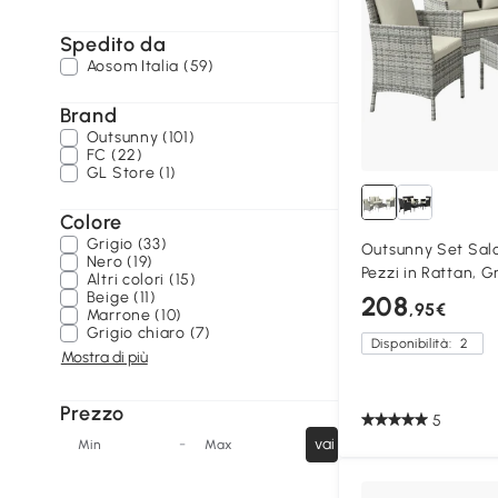
Spedito da
Aosom Italia (59)
Brand
Outsunny (101)
FC (22)
GL Store (1)
Colore
Grigio (33)
Outsunny Set Salo
Nero (19)
Pezzi in Rattan, G
Altri colori (15)
Beige (11)
208
,95€
Marrone (10)
Grigio chiaro (7)
Disponibilità:
2
Mostra di più
Prezzo
5
-
vai
Min
Max