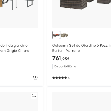
obili da giardino
Outsunny Set da Giardino 6 Pezzi i
0cm Grigio Chiaro
Rattan, Marrone
761
,95€
Disponibilità:
6
5
Confronta
Confron