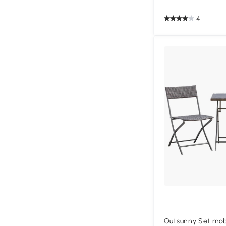
4
Outsunny Set mob