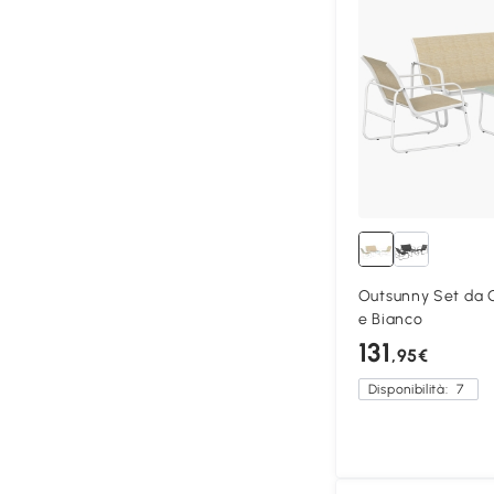
Outsunny Set da G
e Bianco
131
,95€
Disponibilità:
7