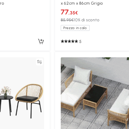
ro
x 62cm x 86cm Grigio
77
,35€
85,95€
10% di sconto
Prezzo in calo
5
Confronta
Confron