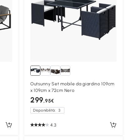
Outsunny Set mobile da giardino 109cm
x 109cm x 72cm Nero
299
,95€
Disponibilità:
3
4.3