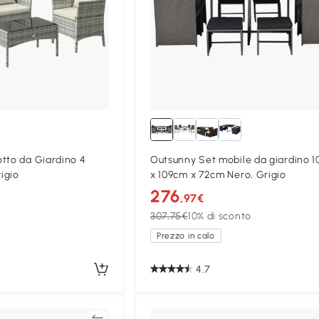
tto da Giardino 4
Outsunny Set mobile da giardino 
rigio
x 109cm x 72cm Nero, Grigio
276
,97€
307,75€
10% di sconto
Prezzo in calo
4.7