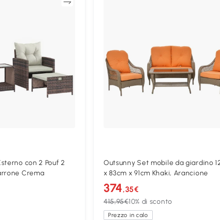
Confronta
Confron
sterno con 2 Pouf 2
Outsunny Set mobile da giardino 
arrone Crema
x 83cm x 91cm Khaki, Arancione
374
,35€
415,95€
10% di sconto
Prezzo in calo