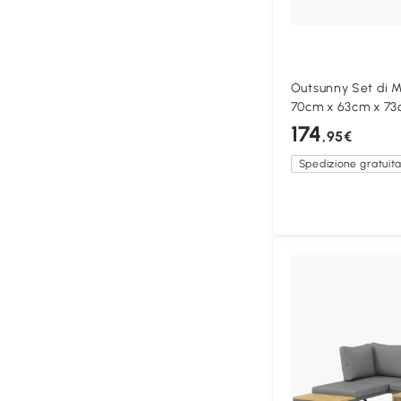
Outsunny Set di M
70cm x 63cm x 73
174
,95€
Spedizione gratuit