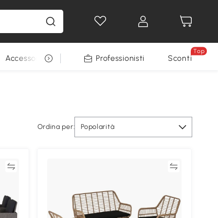
Top
Accessori per animali
Professionisti
Sconti
Ordina per:
Popolarità
ta
Confronta