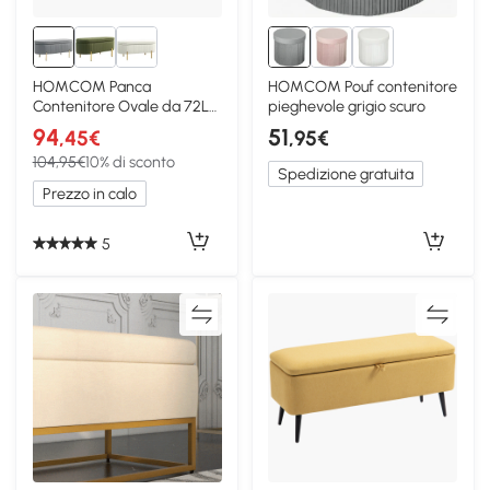
HOMCOM Panca
HOMCOM Pouf contenitore
Contenitore Ovale da 72L
pieghevole grigio scuro
in Tessuto Vellutato Grigio
94
51
,45€
,95€
104,95€
10% di sconto
Spedizione gratuita
Prezzo in calo
5