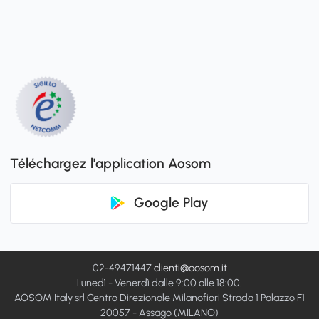
Téléchargez l'application Aosom
Google Play
02-49471447
clienti@aosom.it
Lunedì - Venerdì dalle 9:00 alle 18:00.
AOSOM Italy srl Centro Direzionale Milanofiori Strada 1 Palazzo F1
20057 - Assago (MILANO)