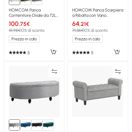
HOMCOM Panca
HOMCOM Panca Scarpiera
Contenitore Ovale da 72L
a Ribalta con Vano
in Tessuto Vellutato Crema
Contenitore Bianco
100
64
,75€
,21€
111,95€
10% di sconto
71,35€
10% di sconto
Prezzo in calo
Prezzo in calo
5
5