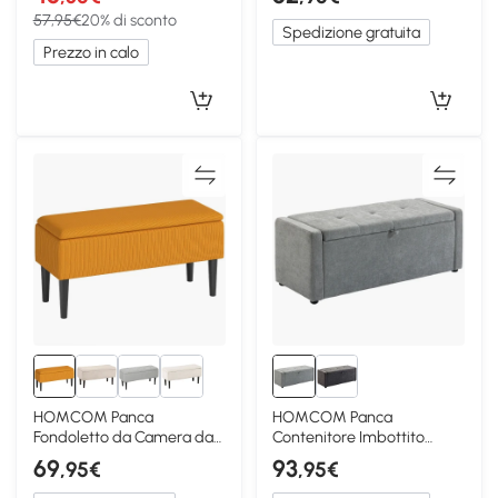
Crema
57,95€
20% di sconto
Spedizione gratuita
Prezzo in calo
HOMCOM Panca
HOMCOM Panca
Fondoletto da Camera da
Contenitore Imbottito
Letto e Ingresso Arancione
Effetto Lino Grigio Chiaro
69
93
,95€
,95€