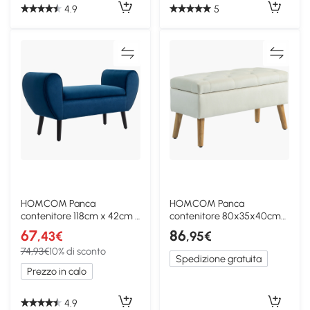
4.9
5
HOMCOM Panca
HOMCOM Panca
contenitore 118cm x 42cm x
contenitore 80x35x40cm
66cm Blu
Crema
67
86
,43€
,95€
74,93€
10% di sconto
Spedizione gratuita
Prezzo in calo
4.9