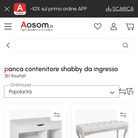
-10% sul primo ordine APP
SCARICA
panca contenitore shabby da ingresso
361 Risultati
Ordina per
Popolarità