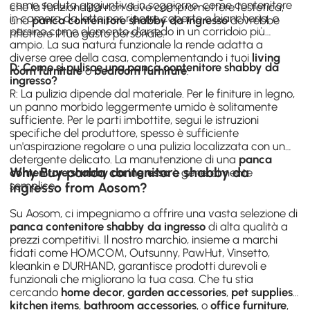
come seduta aggiuntiva in soggiorno, come contenitore
che la funzionalità non deve compromettere l'estetica;
in camera da letto per riporre coperte o biancheria, o
una
panca contenitore shabby da ingresso
dovrebbe
persino come elemento d'arredo in un corridoio più
riflettere il tuo gusto personale.
ampio. La sua natura funzionale la rende adatta a
diverse aree della casa, complementando i tuoi
living
D: Come si pulisce una panca contenitore shabby da
room furniture
o
bedroom furniture
.
ingresso?
R: La pulizia dipende dal materiale. Per le finiture in legno,
un panno morbido leggermente umido è solitamente
sufficiente. Per le parti imbottite, segui le istruzioni
specifiche del produttore, spesso è sufficiente
un'aspirazione regolare o una pulizia localizzata con un
detergente delicato. La manutenzione di una
panca
Why Buy panca contenitore shabby da
contenitore shabby da ingresso
è generalmente
semplice.
ingresso from Aosom?
Su Aosom, ci impegniamo a offrire una vasta selezione di
panca contenitore shabby da ingresso
di alta qualità a
prezzi competitivi. Il nostro marchio, insieme a marchi
fidati come HOMCOM, Outsunny, PawHut, Vinsetto,
kleankin e DURHAND, garantisce prodotti durevoli e
funzionali che migliorano la tua casa. Che tu stia
cercando
home decor
,
garden accessories
,
pet supplies
,
kitchen items
,
bathroom accessories
, o
office furniture
,