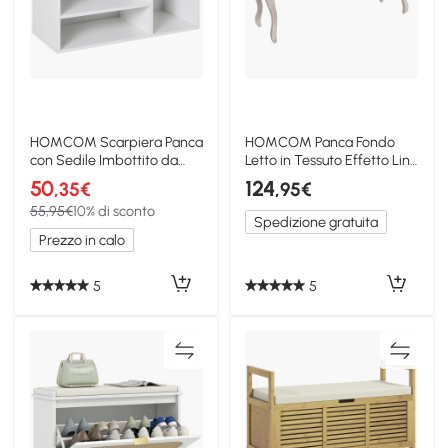
HOMCOM Scarpiera Panca
HOMCOM Panca Fondo
con Sedile Imbottito da
Letto in Tessuto Effetto Lino
Ingresso
Bianco Crema
50
124
,35€
,95€
55,95€
10% di sconto
Spedizione gratuita
Prezzo in calo
5
5