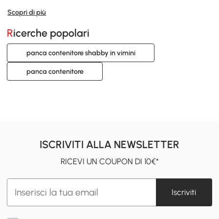
Aosom ha qualcosa per te. Acquista la tua prossima
Scopri di più
panca contenitore shabby da ingresso
da noi e goditi un
servizio clienti eccellente e un'esperienza di acquisto
Ricerche popolari
senza pensieri.
panca contenitore shabby in vimini
panca contenitore
ISCRIVITI ALLA NEWSLETTER
RICEVI UN COUPON DI 10€*
Iscriviti