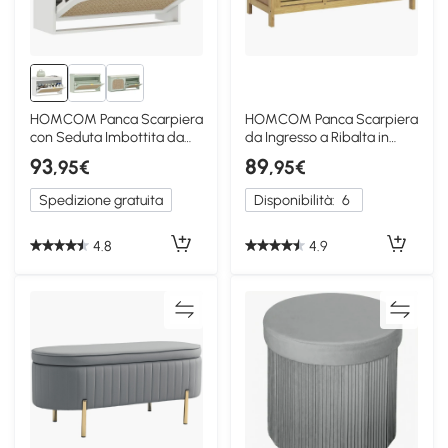
HOMCOM Panca Scarpiera
HOMCOM Panca Scarpiera
con Seduta Imbottita da
da Ingresso a Ribalta in
Ingresso, Bianco
Legno di Bambù
93
89
,95€
,95€
Spedizione gratuita
Disponibilità:
6
4.8
4.9