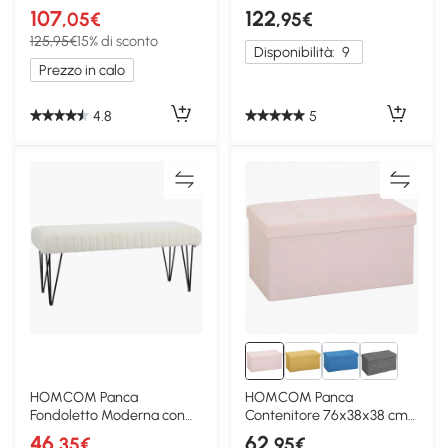
Portaoggetti Braccioli
Grigio
107
122
,05€
,95€
125,95€
15% di sconto
Disponibilità:
9
Prezzo in calo
4.8
5
HOMCOM Panca
HOMCOM Panca
Fondoletto Moderna con
Contenitore 76x38x38 cm
Gambe a Forcina Bianco
Rosa
46
62
,35€
,95€