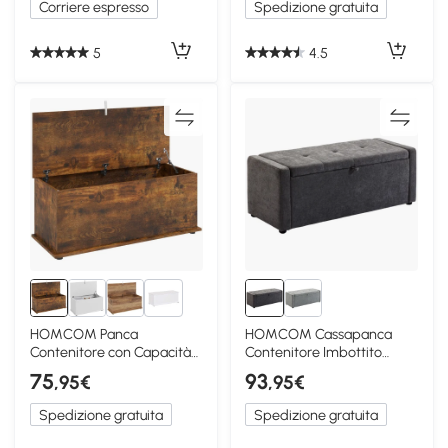
Corriere espresso
Spedizione gratuita
5
4.5
2+
HOMCOM Panca
HOMCOM Cassapanca
Contenitore con Capacità
Contenitore Imbottito
120kg in Truciolato Marrone
Effetto Lino Grigio Scuro
75
93
,95€
,95€
Spedizione gratuita
Spedizione gratuita