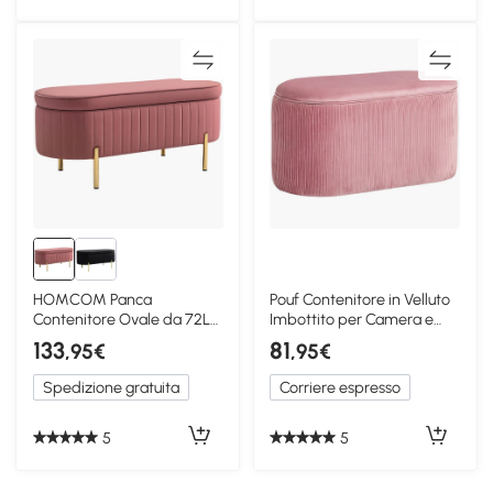
HOMCOM Panca
Pouf Contenitore in Velluto
Contenitore Ovale da 72L
Imbottito per Camera e
in Tessuto Vellutato Rosa
Ingresso Rosa
133
81
,95€
,95€
Spedizione gratuita
Corriere espresso
5
5