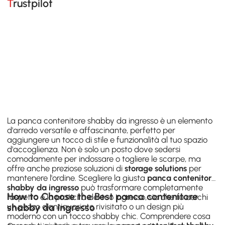
Trustpilot
La panca contenitore shabby da ingresso è un elemento
d'arredo versatile e affascinante, perfetto per
aggiungere un tocco di stile e funzionalità al tuo spazio
d'accoglienza. Non è solo un posto dove sedersi
comodamente per indossare o togliere le scarpe, ma
offre anche preziose soluzioni di
storage solutions
per
mantenere l'ordine. Scegliere la giusta
panca contenitore
shabby da ingresso
può trasformare completamente
How to Choose the Best panca contenitore
l'aspetto e la praticità del tuo ingresso, sia che tu cerchi
un pezzo d'antiquariato rivisitato o un design più
shabby da ingresso
moderno con un tocco shabby chic. Comprendere cosa