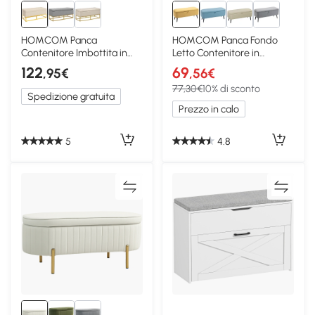
HOMCOM Panca
HOMCOM Panca Fondo
Contenitore Imbottita in
Letto Contenitore in
Tessuto Beige
Poliestere Giallo
122
69
,95€
,56€
77,30€
10% di sconto
Spedizione gratuita
Prezzo in calo
5
4.8