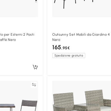
o per Esterni 2 Posti
Outsunny Set Mobili da Giardino 4 
affè Nero
Nero
165
,95€
Spedizione gratuita
Confronta
Confron