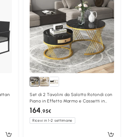
attan
Set di 2 Tavolini da Salotto Rotondi con
Piano in Effetto Marmo e Cassetti in
Rattan Sintetico, Nero
164
,95€
Ricevi in 1-2 settimane