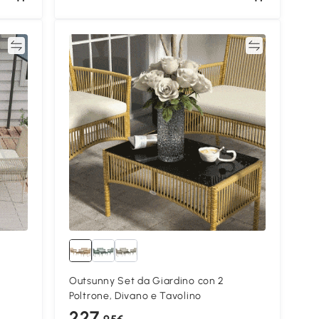
ta
Confronta
Outsunny Set da Giardino con 2
Poltrone, Divano e Tavolino
227