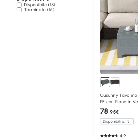
Disponibile (18)
Terminato (16)
Ousunny Tavolino 
PE con Piano in V
78
,95€
Disponibilità:
3
4.9