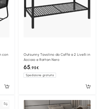
n con
Outsunny Tavolino da Caffè a 2 Livelli in
Acciaio e Rattan Nero
65
,95€
Spedizione gratuita
ta