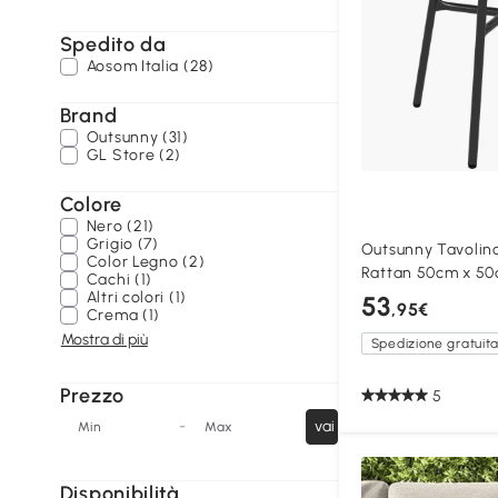
Spedito da
Aosom Italia (28)
Brand
Outsunny (31)
GL Store (2)
Colore
Nero (21)
Grigio (7)
Outsunny Tavolino
Color Legno (2)
Rattan 50cm x 50
Cachi (1)
Altri colori (1)
53
,95€
Crema (1)
Mostra di più
Spedizione gratuit
Prezzo
5
-
vai
Min
Max
Disponibilità