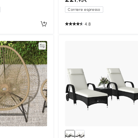
,95€
Corriere espresso
4.8
Confronta
Confron