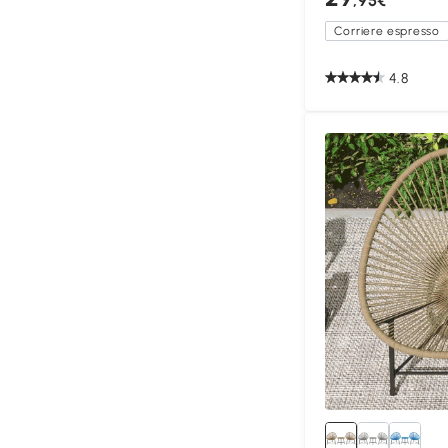
,95€
Corriere espresso
4.8