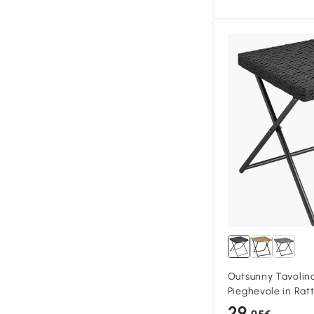
Outsunny Tavolin
Pieghevole in Rat
29