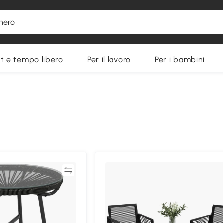
t e tempo libero
Per il lavoro
Per i bambini
Confronta
Confron