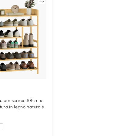
Confronta
per scarpe 101cm x
tura in legno naturale
a