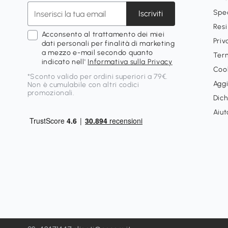
Spe
Iscriviti
Resi
Acconsento al trattamento dei miei
Priv
dati personali per finalità di marketing
a mezzo e-mail secondo quanto
Term
indicato nell'
Informativa sulla Privacy
Cook
*Sconto valido per ordini superiori a 79€.
Aggi
Non è cumulabile con altri codici
promozionali.
Dich
Aiut