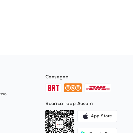
Consegna
esso
Scarica l'app Aosom
App Store