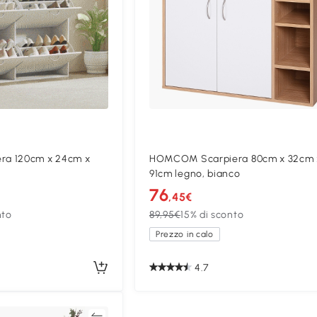
a 120cm x 24cm x
HOMCOM Scarpiera 80cm x 32cm 
91cm legno, bianco
76
,45€
nto
89,95€
15% di sconto
Prezzo in calo
4.7