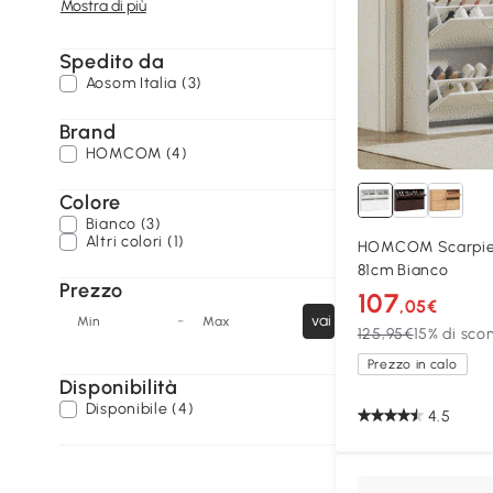
Mostra di più
Spedito da
Aosom Italia (3)
Brand
HOMCOM (4)
Colore
Bianco (3)
Altri colori (1)
HOMCOM Scarpier
81cm Bianco
Prezzo
107
,05€
-
vai
Min
Max
125,95€
15% di sco
Prezzo in calo
Disponibilità
Disponibile (4)
4.5