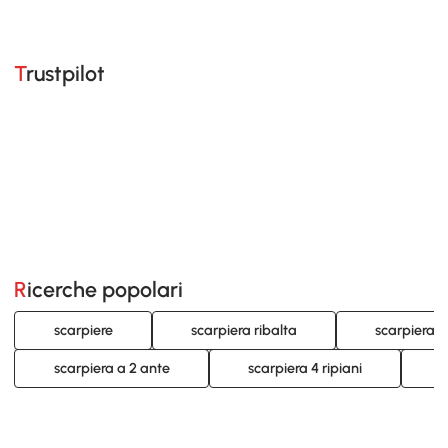
Trustpilot
Ricerche popolari
scarpiere
scarpiera ribalta
scarpiera st
scarpiera a 2 ante
scarpiera 4 ripiani
s