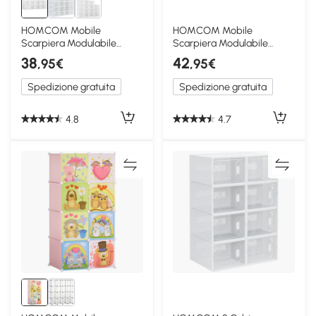
HOMCOM Mobile
HOMCOM Mobile
Scarpiera Modulabile
Scarpiera Modulabile
Salvaspazio 8 Cubi in
Salvaspazio 12 Cubi in
38
42
,95€
,95€
Plastica PP
Acciaio e PP
Spedizione gratuita
Spedizione gratuita
4.8
4.7