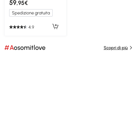
59
,95€
Spedizione gratuita
4.9
#Aosomitlove
Scopri di più