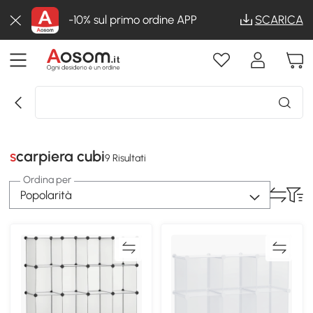
-10% sul primo ordine APP
SCARICA
scarpiera cubi
9 Risultati
Ordina per
Popolarità