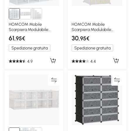
HOMCOM Mobile
HOMCOM Mobile
Scarpiera Modulabile
Scarpiera Modulabile
Salvaspazio 18 Cubi in
Salvaspazio 6 Cubi in
61
30
,95€
,95€
Plastica PP
Acciaio e PP
Spedizione gratuita
Spedizione gratuita
4.9
4.4