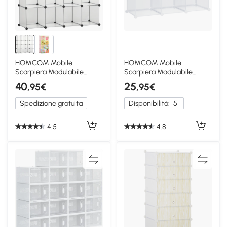
HOMCOM Mobile
HOMCOM Mobile
Scarpiera Modulabile
Scarpiera Modulabile
Salvaspazio 16 Cubi in
Salvaspazio 6 Cubi in
40
25
,95€
,95€
Acciaio e PP
Plastica PP
Spedizione gratuita
Disponibilità:
5
4.5
4.8