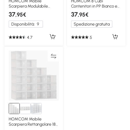
HOMCOM Mobile
HOMCOM 8 Cubi
Scarpiera Modulabile
Contenitori in PP Bianco e
Salvaspazio 8 Cubi in
Trasparente 25x35x19 cm
37
37
,95€
,95€
Acciaio e PP
Disponibilità:
9
Spedizione gratuita
4.7
5
HOMCOM Mobile
Scarpiera Rettangolare 18
Box in Plastica PP