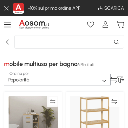
-10% sul primo ordine APP
SCARICA
mobile multiuso per bagno
6 Risultati
Ordina per
Popolarità