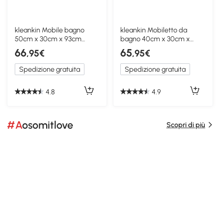
kleankin Mobile bagno
kleankin Mobiletto da
50cm x 30cm x 93cm
bagno 40cm x 30cm x
Bianco
86.5cm Color Legno
66
65
,95€
,95€
Spedizione gratuita
Spedizione gratuita
4.8
4.9
#Aosomitlove
Scopri di più