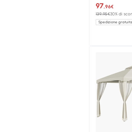
97
,96€
139,95€
30% di sco
Spedizione gratuit