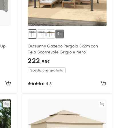
4+
 Up
Outsunny Gazebo Pergola 3x2m con
Telo Scorrevole Grigio e Nero
222
,95€
Spedizione gratuita
4.8
ta
Confronta