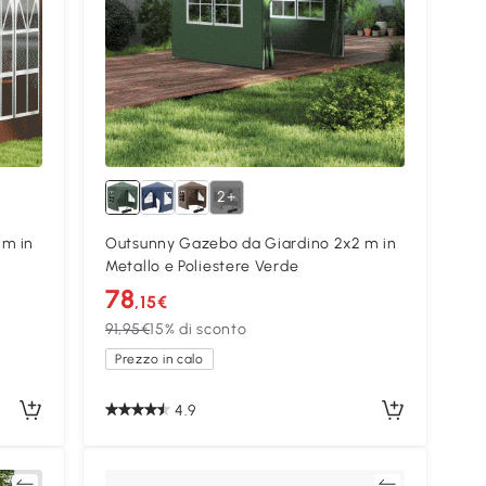
2+
 m in
Outsunny Gazebo da Giardino 2x2 m in
Metallo e Poliestere Verde
78
,15€
91,95€
15% di sconto
Prezzo in calo
4.9