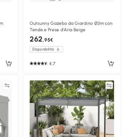
3m
Outsunny Gazebo da Giardino Ø3m con
Tende e Prese d'Aria Beige
262
,95€
Disponibilità:
6
4.7
ta
Confronta