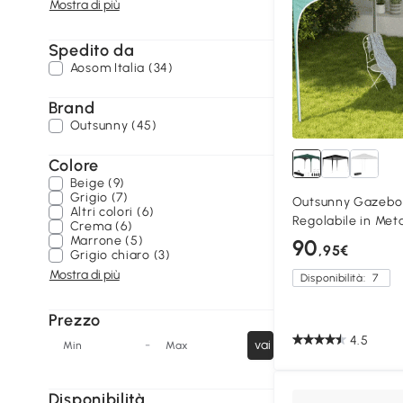
Mostra di più
Spedito da
Aosom Italia (34)
Brand
Outsunny (45)
Colore
Beige (9)
Grigio (7)
Outsunny Gazebo 
Altri colori (6)
Regolabile in Met
Crema (6)
Marrone (5)
90
,95€
Grigio chiaro (3)
Mostra di più
Disponibilità:
7
Prezzo
4.5
-
vai
Min
Max
Disponibilità