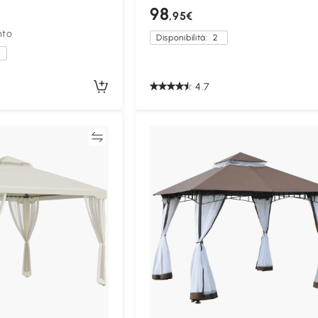
98
,95€
nto
Disponibilità:
2
a
4.7
Confronta
Confron