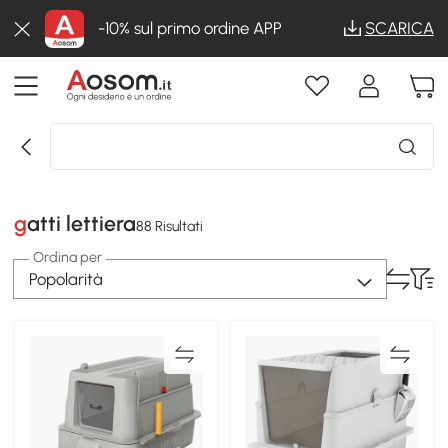
-10% sul primo ordine APP
SCARICA
gatti lettiera
88 Risultati
Ordina per
Popolarità