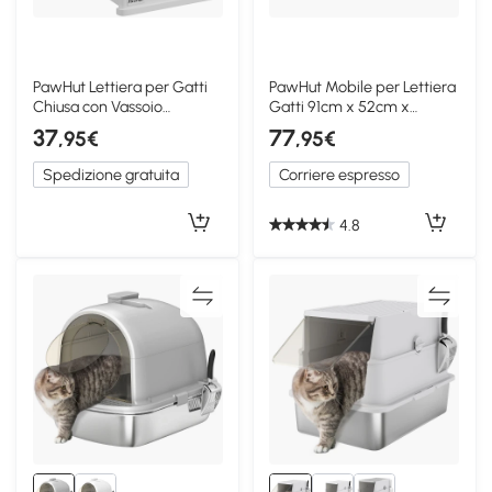
PawHut Lettiera per Gatti
PawHut Mobile per Lettiera
Chiusa con Vassoio
Gatti 91cm x 52cm x
Estraibile Azzurro
50.5cm Bianco
37
77
,95€
,95€
Spedizione gratuita
Corriere espresso
4.8