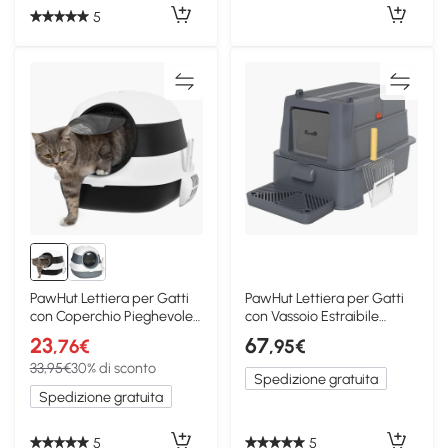
5
PawHut Lettiera per Gatti
PawHut Lettiera per Gatti
con Coperchio Pieghevole
con Vassoio Estraibile
e Paletta Nero
Grigio Scuro
23
67
,76€
,95€
33,95€
30% di sconto
Spedizione gratuita
Spedizione gratuita
5
5