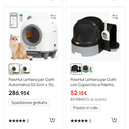
PawHut Lettiera per Gatti
PawHut Lettiera per Gatti
Automatica 55,5cm x 51cm
con Coperchio e Paletta
x 60cm Bianco
Grigio Scuro
286
52
,95€
,15€
57,95€
10% di sconto
Spedizione gratuita
Prezzo in calo
5
5