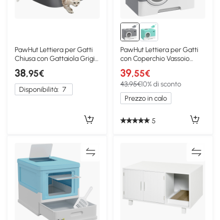
PawHut Lettiera per Gatti
PawHut Lettiera per Gatti
Chiusa con Gattaiola Grigio
con Coperchio Vassoio
e Bianco
Estraibile Grigio
38
39
,95€
,55€
43,95€
10% di sconto
Disponibilità:
7
Prezzo in calo
5