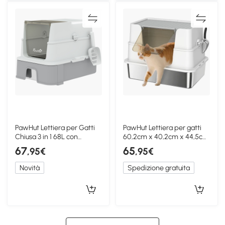
PawHut Lettiera per Gatti
PawHut Lettiera per gatti
Chiusa 3 in 1 68L con
60,2cm x 40,2cm x 44,5cm
Coperchio, Grigio
Grigio Chiaro
67
65
,95€
,95€
Novità
Spedizione gratuita