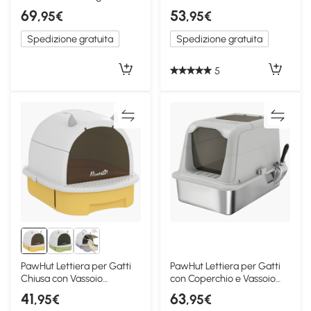
Carbone
Coperchio e Paletta
69
53
,95€
,95€
Spedizione gratuita
Spedizione gratuita
5
PawHut Lettiera per Gatti
PawHut Lettiera per Gatti
Chiusa con Vassoio
con Coperchio e Vassoio
Estraibile, Giallo
Argento
41
63
,95€
,95€