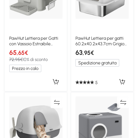
PawHut Lettiera per Gatti
PawHut Lettiera per gatti
con Vassoio Estraibile
60.2x40.2x43.7cm Grigio
Grigio Chiaro
chiaro
65
63
,65€
,95€
72,95€
10% di sconto
Spedizione gratuita
Prezzo in calo
5