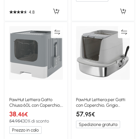
4.8
PawHut Lettiera Gatto
PawHut Lettiera per Gatti
Chiusa 60L con Coperchio,
con Coperchio, Grigio
Vassoio, Grigio
Chiaro
38
57
,46€
,95€
54,95€
30% di sconto
Spedizione gratuita
Prezzo in calo