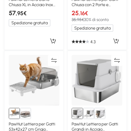
Chiusa XL in Acciaio Inox
Chiusa con 2 Porte e
con Coperchio
Vassoio Estraibile
57
25
,95€
,16€
35,95€
30% di sconto
Spedizione gratuita
Spedizione gratuita
4.3
PawHut Lettiera per Gatti
PawHut Lettiera per Gatti
53x42x27 cm Grigio
Grandi in Acciaio