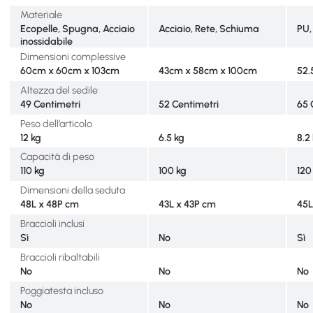
Materiale
Ecopelle, Spugna, Acciaio
Acciaio, Rete, Schiuma
PU,
inossidabile
Dimensioni complessive
60cm x 60cm x 103cm
43cm x 58cm x 100cm
52.
Altezza del sedile
49 Centimetri
52 Centimetri
65 
Peso dell’articolo
12 kg
6.5 kg
8.2
Capacità di peso
110 kg
100 kg
120
Dimensioni della seduta
48L x 48P cm
43L x 43P cm
45L
Braccioli inclusi
Sì
No
Sì
Braccioli ribaltabili
No
No
No
Poggiatesta incluso
No
No
No