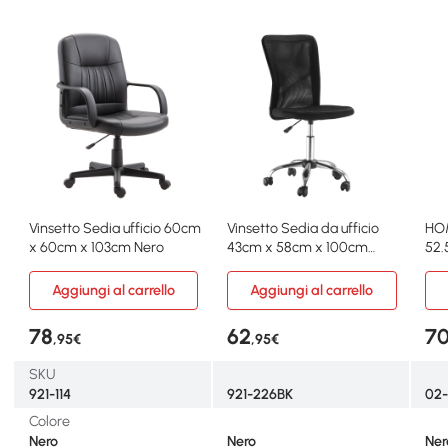
Vinsetto Sedia ufficio 60cm
Vinsetto Sedia da ufficio
HOM
x 60cm x 103cm Nero
43cm x 58cm x 100cm
52.
Nero
Ner
Aggiungi al carrello
Aggiungi al carrello
78
62
7
,95€
,95€
SKU
921-114
921-226BK
02
Colore
Nero
Nero
Ner