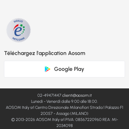
Téléchargez l'application Aosom
Google Play
02-49471447
clienti@aosom.it
Lunedì - Venerdì dalle 9:00 alle 18:00.
AOSOM Italy srl Centro Direzionale Milanofiori Strada 1 Palazzo F1
20057 - Assago (MILANO)
© 2013-2026 AOSOM Italy srl PIVA: 08567220960 REA: MI-
2034098