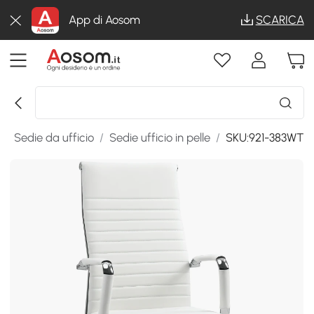
App di Aosom
SCARICA
/
Sedie da ufficio
/
Sedie ufficio in pelle
/
SKU:921-383WT