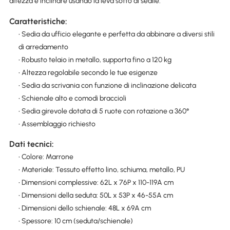
altezza e inclinare usando la leva sotto al sedile.
Caratteristiche:
• Sedia da ufficio elegante e perfetta da abbinare a diversi stili
di arredamento
• Robusto telaio in metallo, supporta fino a 120 kg
• Altezza regolabile secondo le tue esigenze
• Sedia da scrivania con funzione di inclinazione delicata
• Schienale alto e comodi braccioli
• Sedia girevole dotata di 5 ruote con rotazione a 360°
• Assemblaggio richiesto
Dati tecnici:
• Colore: Marrone
• Materiale: Tessuto effetto lino, schiuma, metallo, PU
• Dimensioni complessive: 62L x 76P x 110-119A cm
• Dimensioni della seduta: 50L x 53P x 46-55A cm
• Dimensioni dello schienale: 48L x 69A cm
• Spessore: 10 cm (seduta/schienale)