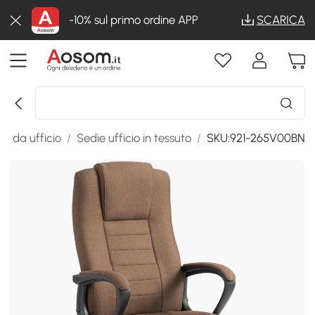
-10% sul primo ordine APP
SCARICA
ie da ufficio
/
Sedie ufficio in tessuto
/
SKU:921-265V00BN