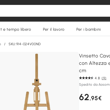
t e tempo libero
Per il lavoro
Per i bambini
o
/
SKU:914-024V00ND
Vinsetto Cava
con Altezza 
cm
4.8
(9)
Spedito da Aosom 
62
,95€