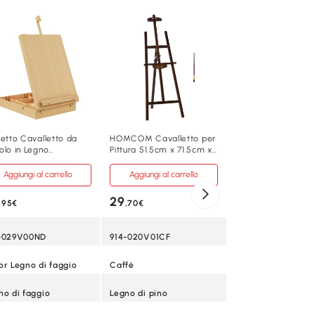
Vinsetto Cavallett
Pittura con Angola
Regolabile
Aggiungi al carre
24
,95€
914-030V00ND
setto Cavalletto da
HOMCOM Cavalletto per
olo in Legno
Pittura 51.5cm x 71.5cm x
Color Legno di fa
olazione Regolabile
134.5cm Caffè
Aggiungi al carrello
Aggiungi al carrello
Legno di faggio
29
,95€
,70€
33.5L x 26P x 7A 
-029V00ND
914-020V01CF
33.5L x 26P x 26A
or Legno di faggio
Caffè
27L x 3.6P cm
no di faggio
Legno di pino
4.8