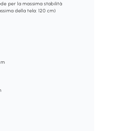
iede per la massima stabilità
assima della tela: 120 cm)
 cm
m