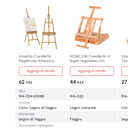
Vinsetto Cavalletto
HOMCOM Cavalletto in
Vin
Pieghevole Altezza e
legno regolabile con
Tav
Angolazione Regolabile
cassetto inferiore
Ang
Aggiungi al carrello
Aggiungi al carrello
62
44
27
,95€
,95€
SKU
914-024V00ND
914-022
914
Colore
Color Legno di faggio
Legno naturale
Col
Materiale
Legno di faggio
Faggio
Leg
Dimensioni ripiegate