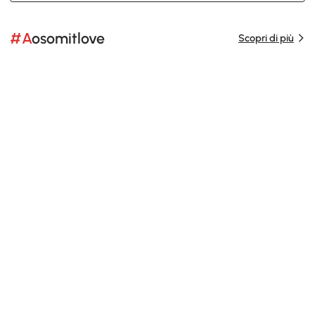
#Aosomitlove
Scopri di più