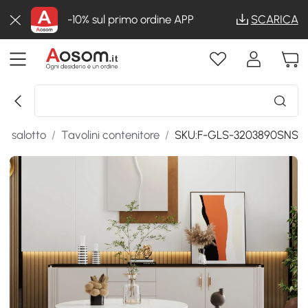
-10% sul primo ordine APP
SCARICA
da salotto
/
Tavolini contenitore
/
SKU:F-GLS-3203890SNS