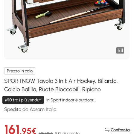
1
/
11
Prezzo in calo
SPORTNOW Tavolo 3 In 1: Air Hockey, Biliardo,
Calcio Balilla, Ruote Bloccabili, Ripiano
#10 tra i più venduti
in
Sport indoor e outdoor
Spedito da Aosom Italia
161
,95€
Confronta
179,95€
10% di sconto