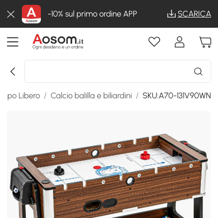
-10% sul primo ordine APP
SCARICA
empo Libero
/
Calcio balilla e biliardini
/
SKU:A70-131V90WN