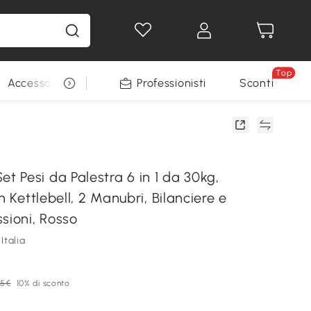
Top
Accessori per animali
Professionisti
Sconti
 Pesi da Palestra 6 in 1 da 30kg,
n Kettlebell, 2 Manubri, Bilanciere e
sioni, Rosso
Italia
25€
10% di sconto