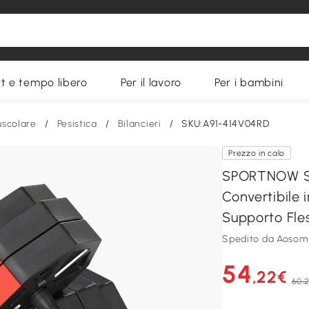
t e tempo libero
Per il lavoro
Per i bambini
scolare
/
Pesistica
/
Bilancieri
/
SKU:A91-414V04RD
Prezzo in calo
SPORTNOW Set
Convertibile i
Supporto Fles
Spedito da Aosom 
54
,22€
60,