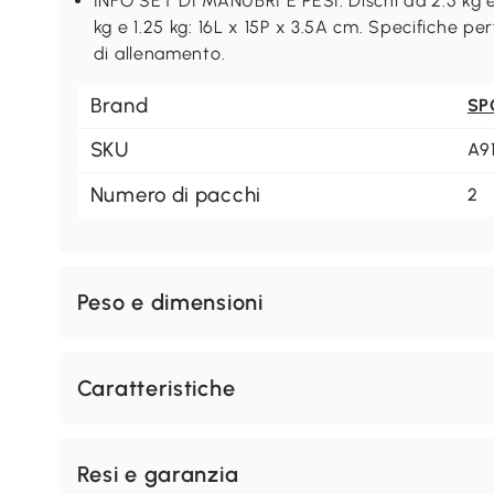
INFO SET DI MANUBRI E PESI: Dischi da 2.5 kg e 2
kg e 1.25 kg: 16L x 15P x 3.5A cm. Specifiche pe
di allenamento.
Brand
SP
SKU
A9
Numero di pacchi
2
Peso e dimensioni
Caratteristiche
Resi e garanzia