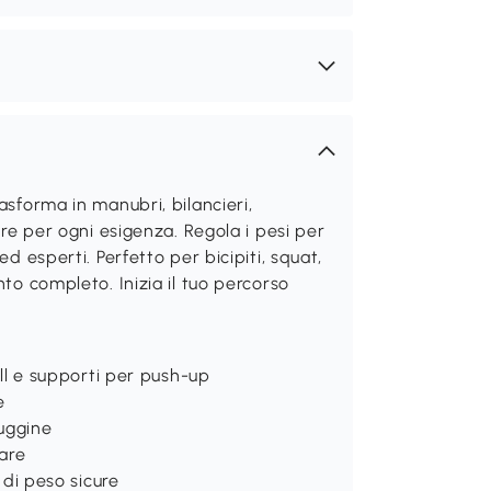
asforma in manubri, bilancieri,
are per ogni esigenza. Regola i pesi per
ed esperti. Perfetto per bicipiti, squat,
nto completo. Inizia il tuo percorso
ell e supporti per push-up
e
ruggine
vare
 di peso sicure