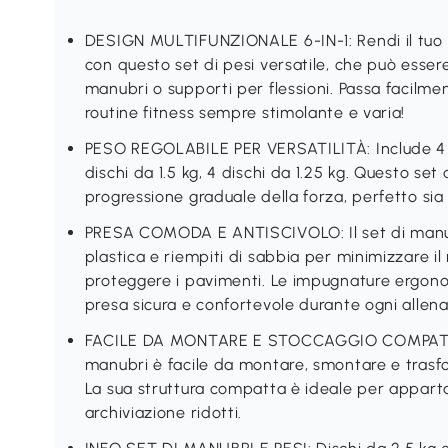
DESIGN MULTIFUNZIONALE 6-IN-1: Rendi il tuo
con questo set di pesi versatile, che può essere 
manubri o supporti per flessioni. Passa facilmen
routine fitness sempre stimolante e varia!
PESO REGOLABILE PER VERSATILITÀ: Include 4 di
dischi da 1.5 kg, 4 dischi da 1.25 kg. Questo se
progressione graduale della forza, perfetto sia 
PRESA COMODA E ANTISCIVOLO: Il set di manubri
plastica e riempiti di sabbia per minimizzare il
proteggere i pavimenti. Le impugnature ergono
presa sicura e confortevole durante ogni allen
FACILE DA MONTARE E STOCCAGGIO COMPATTO: Con
manubri è facile da montare, smontare e trasfor
La sua struttura compatta è ideale per appart
archiviazione ridotti.