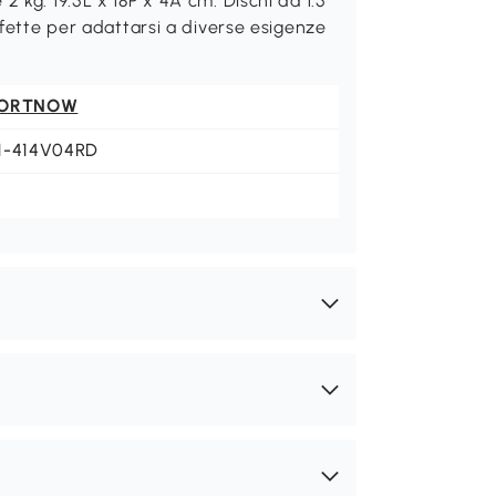
 kg: 19.5L x 18P x 4A cm. Dischi da 1.5
rfette per adattarsi a diverse esigenze
ORTNOW
1-414V04RD