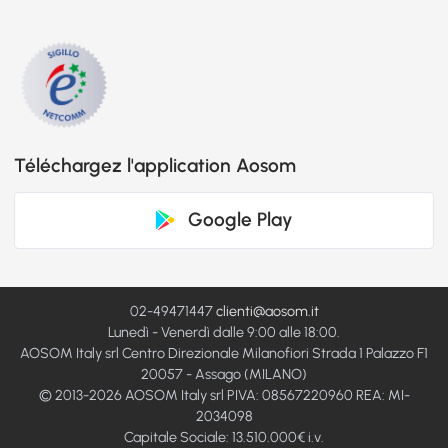
Téléchargez l'application Aosom
Google Play
02-49471447
clienti@aosom.it
Lunedì - Venerdì dalle 9:00 alle 18:00.
AOSOM Italy srl Centro Direzionale Milanofiori Strada 1 Palazzo F1
20057 - Assago (MILANO)
© 2013-2026 AOSOM Italy srl PIVA: 08567220960 REA: MI-
2034098
Capitale Sociale: 13.510.000€ i.v.