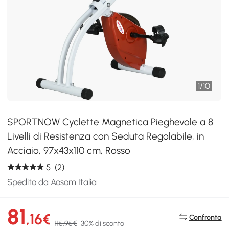
1
/
10
SPORTNOW Cyclette Magnetica Pieghevole a 8
Livelli di Resistenza con Seduta Regolabile, in
Acciaio, 97x43x110 cm, Rosso
5
(2)
Spedito da Aosom Italia
81
,16€
Confronta
115,95€
30% di sconto