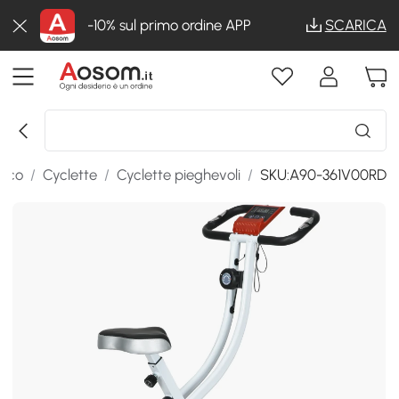
-10% sul primo ordine APP
SCARICA
bico
/
Cyclette
/
Cyclette pieghevoli
/
SKU:A90-361V00RD