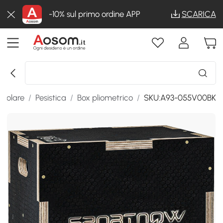
-10% sul primo ordine APP
SCARICA
colare
/
Pesistica
/
Box pliometrico
/
SKU:A93-055V00BK