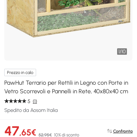
1
/
10
Prezzo in calo
PawHut Terrario per Rettili in Legno con Porte in
Vetro Scorrevoli e Pannelli in Rete, 40x80x40 cm
5
(1)
Spedito da Aosom Italia
47
,65€
Confronta
52,95€
10% di sconto