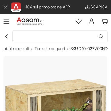
-10% sul primo ordine APP
SCARICA
Gabbie e recinti
/
Terrari e acquari
/
SKU:D40-027V00ND