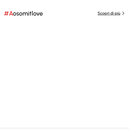
#Aosomitlove
Scopri di più