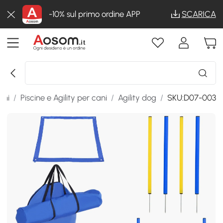
-10% sul primo ordine APP
SCARICA
chi
/
Piscine e Agility per cani
/
Agility dog
/
SKU:D07-003