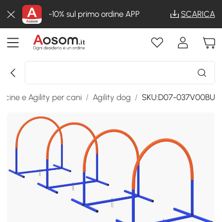
-10% sul primo ordine APP
SCARICA
iscine e Agility per cani
/
Agility dog
/
SKU:D07-037V00BU