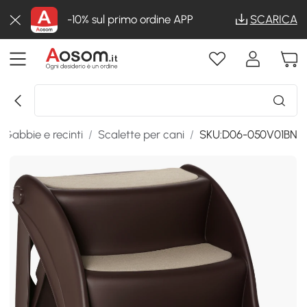
-10% sul primo ordine APP
SCARICA
Gabbie e recinti
/
Scalette per cani
/
SKU:D06-050V01BN