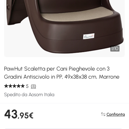
1
/
10
PawHut Scaletta per Cani Pieghevole con 3
Gradini Antiscivolo in PP, 49x38x38 cm, Marrone
5
(11)
Spedito da Aosom Italia
43
,95€
Confronta