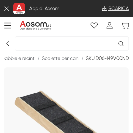
App di Aosom
SCARICA
Gabbie e recinti
/
Scalette per cani
/
SKU:D06-149V00ND