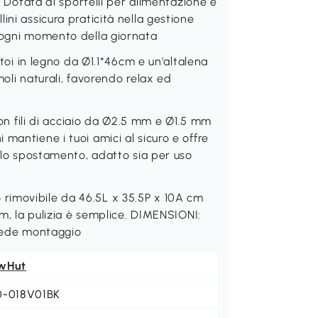
tata di sportelli per alimentazione e
ini assicura praticità nella gestione
e ogni momento della giornata
 in legno da Ø1.1*46cm e un'altalena
imoli naturali, favorendo relax ed
fili di acciaio da Ø2.5 mm e Ø1.5 mm
mantiene i tuoi amici al sicuro e offre
a lo spostamento, adatto sia per uso
rimovibile da 46.5L x 35.5P x 10A cm
cm, la pulizia è semplice. DIMENSIONI:
hiede montaggio
wHut
0-018V01BK