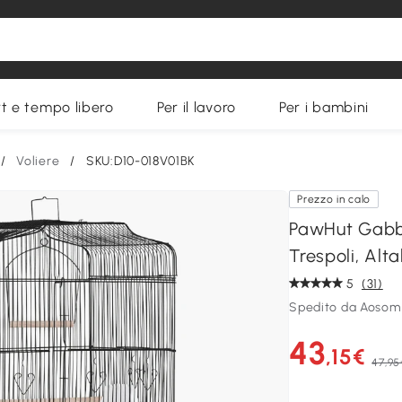
t e tempo libero
Per il lavoro
Per i bambini
/
Voliere
/
SKU:D10-018V01BK
Prezzo in calo
PawHut Gabbia
Trespoli, Alt
5
(31)
Spedito da Aosom 
43
,15€
47,95