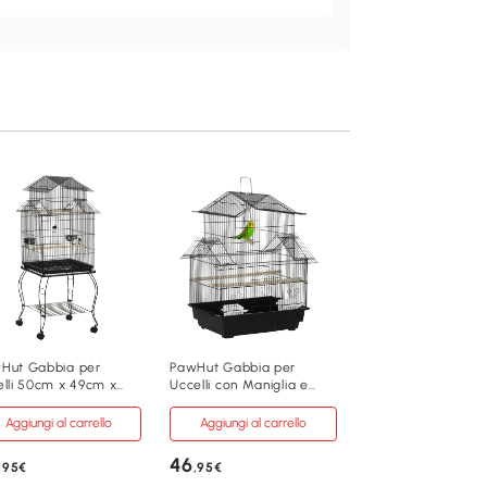
PawHut Gabbia pe
Uccelli Voliera con
51x51x153 cm
Aggiungi al carre
88
,95€
D10-024V01
Hut Gabbia per
PawHut Gabbia per
elli 50cm x 49cm x
Uccelli con Maniglia e
Nero
cm Nero
Vassoio Estraibile Nera
Aggiungi al carrello
Aggiungi al carrello
46
,95€
,95€
51cm x 51cm x 15