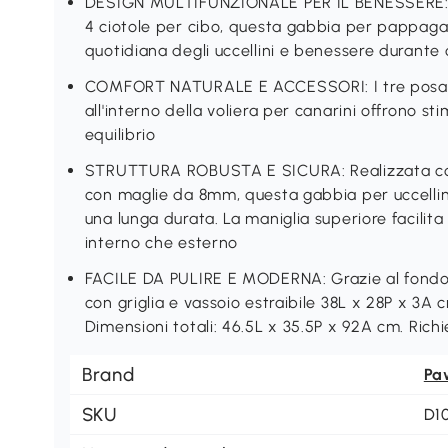
DESIGN MULTIFUNZIONALE PER IL BENESSERE: Do
4 ciotole per cibo, questa gabbia per pappagall
quotidiana degli uccellini e benessere durant
COMFORT NATURALE E ACCESSORI: I tre posatoi
all'interno della voliera per canarini offrono st
equilibrio
STRUTTURA ROBUSTA E SICURA: Realizzata con 
con maglie da 8mm, questa gabbia per uccellini 
una lunga durata. La maniglia superiore facilit
interno che esterno
FACILE DA PULIRE E MODERNA: Grazie al fondo 
con griglia e vassoio estraibile 38L x 28P x 3A 
Dimensioni totali: 46.5L x 35.5P x 92A cm. Ric
Brand
Pa
SKU
D1