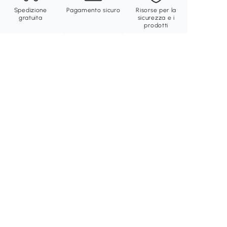
Spedizione
Pagamento sicuro
Risorse per la
gratuita
sicurezza e i
prodotti