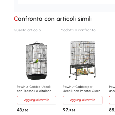
Confronta con articoli simili
Questo articolo
Prodotti a confronto
PawHut Gabbia Uccelli
PawHut Gabbia per
Paw
con Trespoli e Altalena
Uccelli con Posatoi Giochi
ucc
Metallo e Plastica
e Vassoio Removibile
137
Aggiungi al carrello
Aggiungi al carrello
43
97
85
,15€
,95€