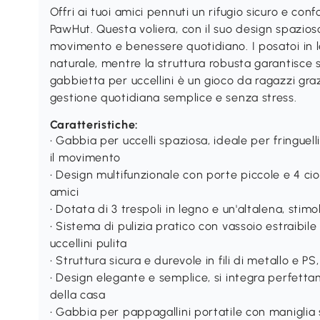
Offri ai tuoi amici pennuti un rifugio sicuro e conf
PawHut. Questa voliera, con il suo design spazioso
movimento e benessere quotidiano. I posatoi in le
naturale, mentre la struttura robusta garantisce s
gabbietta per uccellini è un gioco da ragazzi graz
gestione quotidiana semplice e senza stress.
Caratteristiche:
• Gabbia per uccelli spaziosa, ideale per fringuel
il movimento
• Design multifunzionale con porte piccole e 4 ciot
amici
• Dotata di 3 trespoli in legno e un'altalena, stimo
• Sistema di pulizia pratico con vassoio estraibil
uccellini pulita
• Struttura sicura e durevole in fili di metallo e PS
• Design elegante e semplice, si integra perfe
della casa
• Gabbia per pappagallini portatile con maniglia 