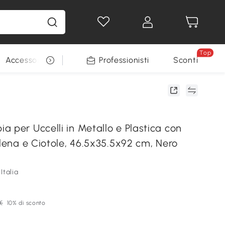
Top
Accessori per animali
Professionisti
Sconti
 per Uccelli in Metallo e Plastica con
alena e Ciotole, 46.5x35.5x92 cm, Nero
Italia
€
10% di sconto