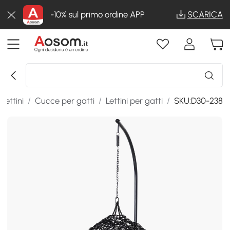
-10% sul primo ordine APP
SCARICA
lettini
/
Cucce per gatti
/
Lettini per gatti
/
SKU:D30-238