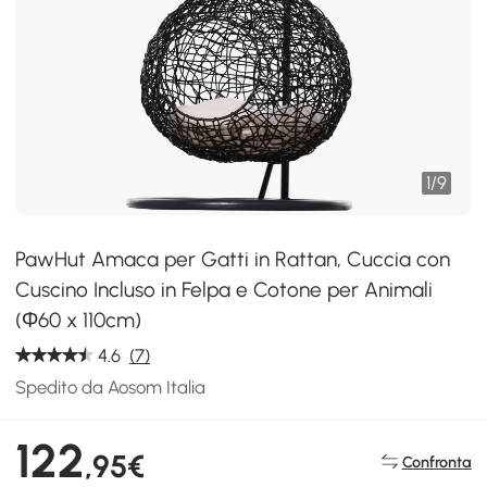
1
/
9
PawHut Amaca per Gatti in Rattan, Cuccia con
Cuscino Incluso in Felpa e Cotone per Animali
(Φ60 x 110cm)
4.6
(7)
Spedito da Aosom Italia
122
,95€
Confronta