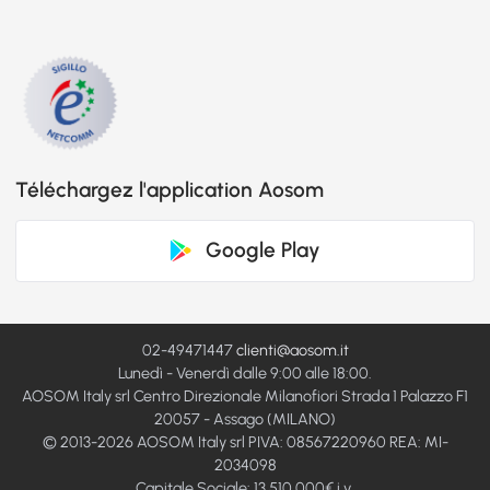
Téléchargez l'application Aosom
Google Play
02-49471447
clienti@aosom.it
Lunedì - Venerdì dalle 9:00 alle 18:00.
AOSOM Italy srl Centro Direzionale Milanofiori Strada 1 Palazzo F1
20057 - Assago (MILANO)
© 2013-2026 AOSOM Italy srl PIVA: 08567220960 REA: MI-
2034098
Capitale Sociale: 13.510.000€ i.v.