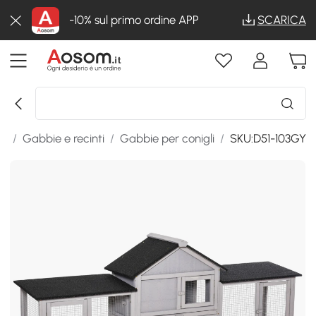
-10% sul primo ordine APP
SCARICA
li
/
Gabbie e recinti
/
Gabbie per conigli
/
SKU:D51-103GY