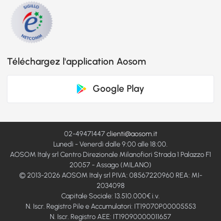
Téléchargez l'application Aosom
Google Play
02-49471447
clienti@aosom.it
Lunedì - Venerdì dalle 9:00 alle 18:00.
AOSOM Italy srl Centro Direzionale Milanofiori Strada 1 Palazzo F1
20057 - Assago (MILANO)
© 2013-2026 AOSOM Italy srl PIVA: 08567220960 REA: MI-
2034098
Capitale Sociale: 13.510.000€ i.v.
N. Iscr. Registro Pile e Accumulatori: IT19070P00005553
N. Iscr. Registro AEE: IT19090000011657