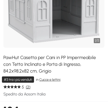
1
/
11
PawHut Casetta per Cani in PP Impermeabile
con Tetto Inclinato e Porta di Ingresso,
84.2x98.2x82 cm, Grigio
#3 tra i più venduti
in
Cucce e lettini
5
(2)
Spedito da Aosom Italia