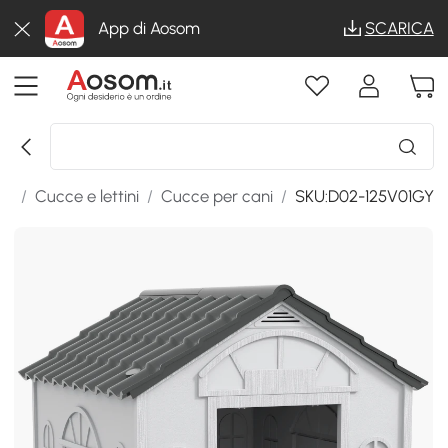
App di Aosom
SCARICA
li
/
Cucce e lettini
/
Cucce per cani
/
SKU:D02-125V01GY