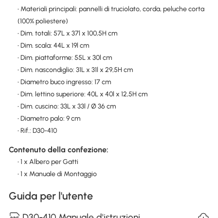
• Materiali principali: pannelli di truciolato, corda, peluche corta
(100% poliestere)
• Dim. totali: 57L x 37l x 100,5H cm
• Dim. scala: 44L x 19l cm
• Dim. piattaforme: 55L x 30l cm
• Dim. nascondiglio: 31L x 31l x 29,5H cm
• Diametro buco ingresso: 17 cm
• Dim. lettino superiore: 40L x 40l x 12,5H cm
• Dim. cuscino: 33L x 33l / Ø 36 cm
• Diametro palo: 9 cm
• Rif.: D30-410
Contenuto della confezione:
• 1 x Albero per Gatti
• 1 x Manuale di Montaggio
Guida per l'utente
D30-410 Manuale d'istruzioni