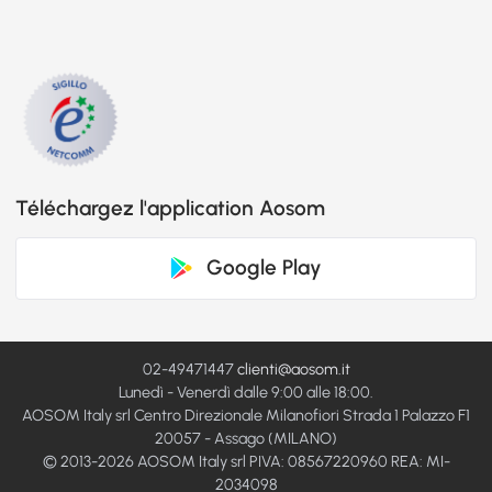
Téléchargez l'application Aosom
Google Play
02-49471447
clienti@aosom.it
Lunedì - Venerdì dalle 9:00 alle 18:00.
AOSOM Italy srl Centro Direzionale Milanofiori Strada 1 Palazzo F1
20057 - Assago (MILANO)
© 2013-2026 AOSOM Italy srl PIVA: 08567220960 REA: MI-
2034098