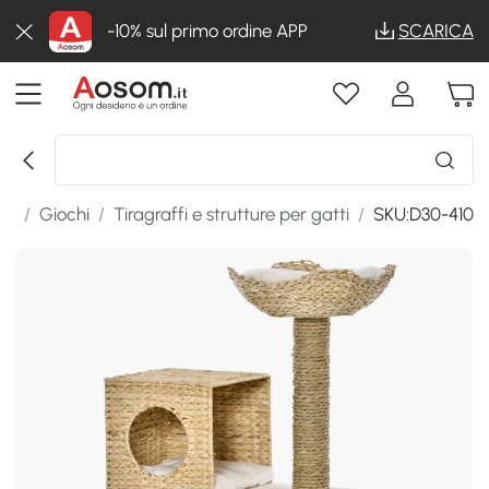
-10% sul primo ordine APP
SCARICA
li
/
Giochi
/
Tiragraffi e strutture per gatti
/
SKU:D30-410