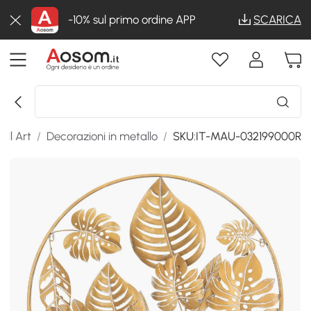
-10% sul primo ordine APP
SCARICA
all Art
/
Decorazioni in metallo
/
SKU:IT-MAU-032199000R