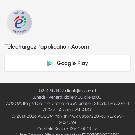
Téléchargez l'application Aosom
Google Play
02-49471447
clienti@aosom.it
Lunedì - Venerdì dalle 9:00 alle 18:00.
AOSOM Italy srl Centro Direzionale Milanofiori Strada 1 Palazzo F1
20057 - Assago (MILANO)
© 2013-2026 AOSOM Italy srl PIVA: 08567220960 REA: MI-
2034098
Capitale Sociale: 13.510.000€ i.v.
N. Iscr. Registro Pile e Accumulatori: IT19070P00005553