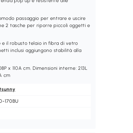
 tenda pop up è resistente alle
omodo passaggio per entrare e uscire
he 2 tasche per riporre piccoli oggetti e
il robusto telaio in fibra di vetro
etti inclusi aggiungono stabilità alla
8P x 110A cm. Dimensioni interne: 213L
4A cm
tsunny
0-170BU