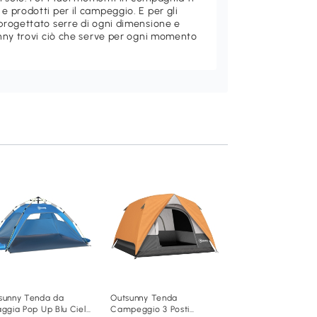
 prodotti per il campeggio. E per gli
rogettato serre di ogni dimensione e
nny trovi ciò che serve per ogni momento
Outsunny Tenda d
Campeggio con Fi
e Gancio Grigio Ar
Aggiungi al carre
54
,95€
A20-407V00TE
sunny Tenda da
Outsunny Tenda
aggia Pop Up Blu Cielo
Campeggio 3 Posti
Arancione