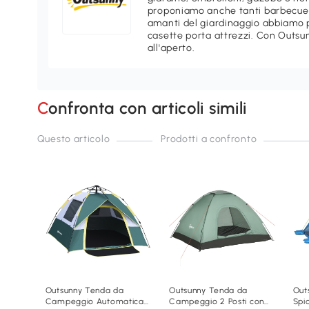
proponiamo anche tanti barbecue e
amanti del giardinaggio abbiamo p
casette porta attrezzi. Con Outsu
all'aperto.
Confronta con articoli simili
Questo articolo
Prodotti a confronto
Outsunny Tenda da
Outsunny Tenda da
Out
Campeggio Automatica
Campeggio 2 Posti con
Spi