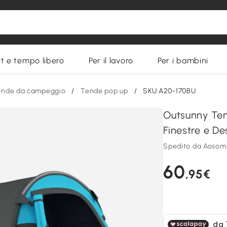
t e tempo libero
Per il lavoro
Per i bambini
ende da campeggio
/
Tende pop up
/
SKU:A20-170BU
Outsunny Te
Finestre e De
Spedito da Aosom 
60
,95€