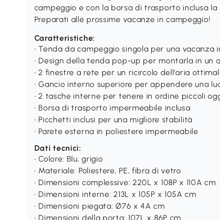
campeggio e con la borsa di trasporto inclusa la 
Preparati alle prossime vacanze in campeggio!
Caratteristiche:
• Tenda da campeggio singola per una vacanza in
• Design della tenda pop-up per montarla in un at
• 2 finestre a rete per un ricircolo dell'aria ottima
• Gancio interno superiore per appendere una lu
• 2 tasche interne per tenere in ordine piccoli og
• Borsa di trasporto impermeabile inclusa
• Picchetti inclusi per una migliore stabilità
• Parete esterna in poliestere impermeabile
Dati tecnici:
• Colore: Blu, grigio
• Materiale: Poliestere, PE, fibra di vetro
• Dimensioni complessive: 220L x 108P x 110A cm
• Dimensioni interne: 213L x 105P x 105A cm
• Dimensioni piegata: Ø76 x 4A cm
• Dimensioni della porta: 107L x 86P cm