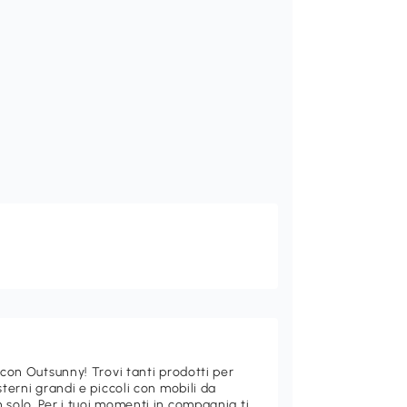
 con Outsunny! Trovi tanti prodotti per
sterni grandi e piccoli con mobili da
 solo. Per i tuoi momenti in compagnia ti