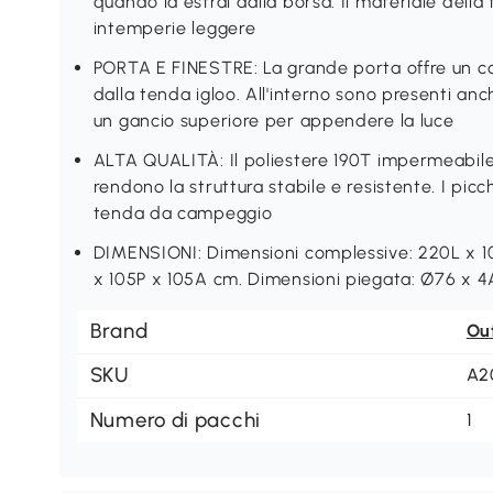
quando la estrai dalla borsa. Il materiale della
intemperie leggere
PORTA E FINESTRE: La grande porta offre un c
dalla tenda igloo. All'interno sono presenti anc
un gancio superiore per appendere la luce
ALTA QUALITÀ: Il poliestere 190T impermeabile e 
rendono la struttura stabile e resistente. I picch
tenda da campeggio
DIMENSIONI: Dimensioni complessive: 220L x 10
x 105P x 105A cm. Dimensioni piegata: Ø76 x 
Brand
Ou
SKU
A2
Numero di pacchi
1