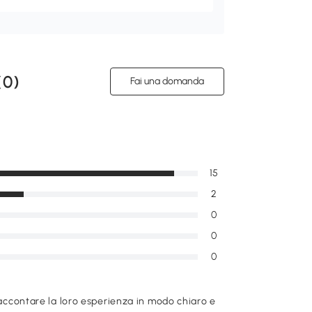
(
0
)
Fai una domanda
15
2
0
0
0
raccontare la loro esperienza in modo chiaro e