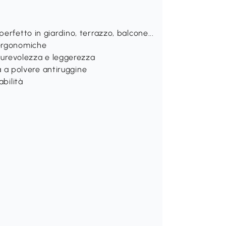
erfetto in giardino, terrazzo, balcone...
 ergonomiche
 durevolezza e leggerezza
ra a polvere antiruggine
abilità