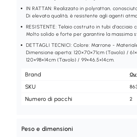
IN RATTAN: Realizzato in polyrattan, conosciut
Di elevata qualità, è resistente agli agenti atmo
RESISTENTE: Telaio costruito in tubi d'acciaio 
Molto solido e forte per garantire la massima st
DETTAGLI TECNICI: Colore: Marrone - Materiale:
Dimensione aperta: 120×70×71cm (Tavolo) / 61
120×98×14cm (Tavolo) / 99×46.5×14cm.
Brand
Ou
SKU
86
Numero di pacchi
2
Peso e dimensioni