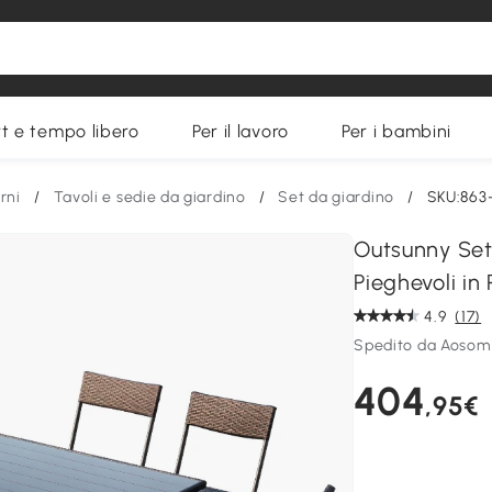
t e tempo libero
Per il lavoro
Per i bambini
rni
/
Tavoli e sedie da giardino
/
Set da giardino
/
SKU:863
Outsunny Set
Pieghevoli in
4.9
(17)
Spedito da Aosom 
404
,95€