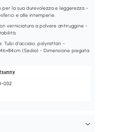
o per la sua durevolezza e leggerezza -
sferici e alle intemperie.
con verniciatura a polvere antiruggine -
abilità.
 Tubi d'acciaio, polyrattan -
×46×84cm (Sedia) - Dimensione piegata:
tsunny
3-032