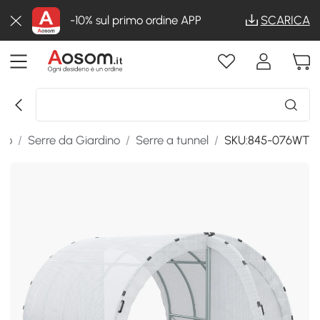
-10% sul primo ordine APP
SCARICA
ino
/
Serre da Giardino
/
Serre a tunnel
/
SKU:845-076WT