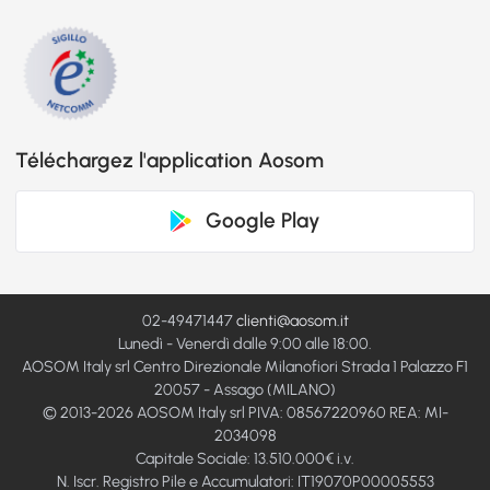
Téléchargez l'application Aosom
Google Play
02-49471447
clienti@aosom.it
Lunedì - Venerdì dalle 9:00 alle 18:00.
AOSOM Italy srl Centro Direzionale Milanofiori Strada 1 Palazzo F1
20057 - Assago (MILANO)
© 2013-2026 AOSOM Italy srl PIVA: 08567220960 REA: MI-
2034098
Capitale Sociale: 13.510.000€ i.v.
N. Iscr. Registro Pile e Accumulatori: IT19070P00005553