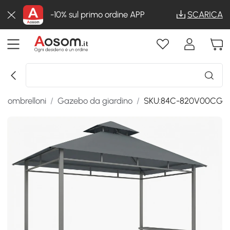
-10% sul primo ordine APP
SCARICA
e ombrelloni
/
Gazebo da giardino
/
SKU:84C-820V00CG