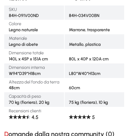
SKU
84H-091V00ND
84H-034V00BN
Colore
Legno naturale
Marrone, trasparente
Materiale
Legno di abete
Metallo, plastica
Dimensione totale
140L x 45P x 151A cm
80L x 40P x 120A cm
Dimensioni interna
W94*D39*H18cm
L80*W40*H13cm
Altezza del fondo da terra
48cm
60cm
Capacità di peso
70 kg (fioriera), 20 kg
75 kg (fioriera), 10 kg
Recensioni clienti
4.5
5
Domande dalla nostra community (
0
)