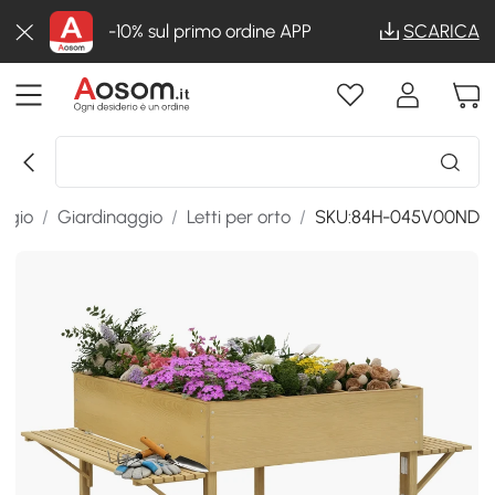
-10% sul primo ordine APP
SCARICA
ggio
/
Giardinaggio
/
Letti per orto
/
SKU:84H-045V00ND