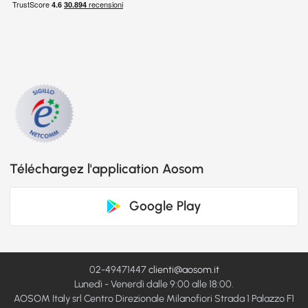
Téléchargez l'application Aosom
Google Play
02-49471447
clienti@aosom.it
Lunedì - Venerdì dalle 9:00 alle 18:00.
AOSOM Italy srl Centro Direzionale Milanofiori Strada 1 Palazzo F1